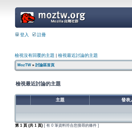
=
登入
註冊
檢視沒有回覆的主題
|
檢視最近討論的主題
MozTW
»
討論區首頁
檢視最近討論的主題
主題
發表
第
1
頁 (共
1
頁)
[ 有 0 筆資料符合您搜尋的條件 ]