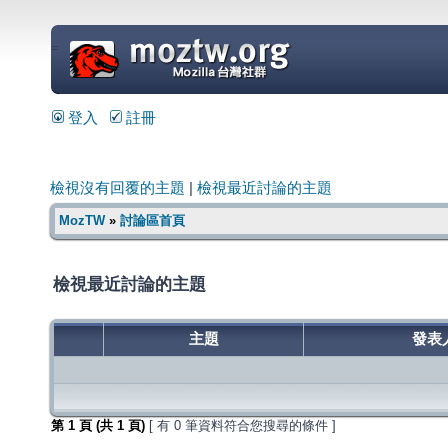
=
登入
註冊
檢視沒有回覆的主題
|
檢視最近討論的主題
MozTW
»
討論區首頁
檢視最近討論的主題
主題
發表
第
1
頁 (共
1
頁)
[ 有 0 筆資料符合您搜尋的條件 ]