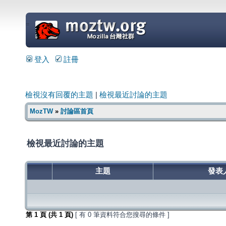
=
登入
註冊
檢視沒有回覆的主題
|
檢視最近討論的主題
MozTW
»
討論區首頁
檢視最近討論的主題
主題
發表
第
1
頁 (共
1
頁)
[ 有 0 筆資料符合您搜尋的條件 ]