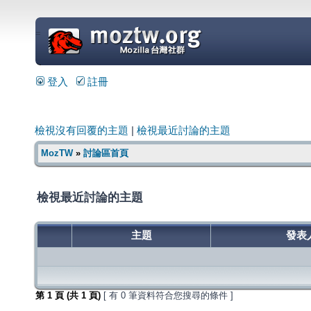
=
登入
註冊
檢視沒有回覆的主題
|
檢視最近討論的主題
MozTW
»
討論區首頁
檢視最近討論的主題
主題
發表
第
1
頁 (共
1
頁)
[ 有 0 筆資料符合您搜尋的條件 ]