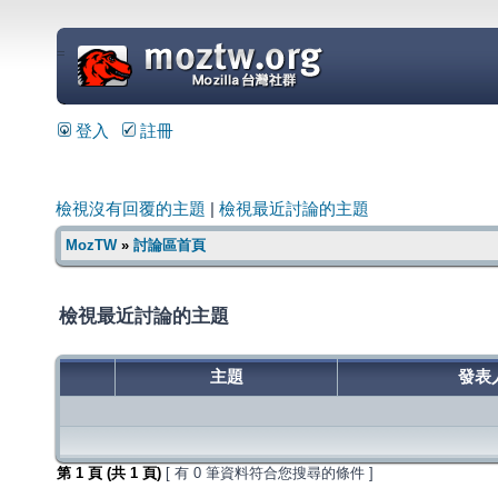
=
登入
註冊
檢視沒有回覆的主題
|
檢視最近討論的主題
MozTW
»
討論區首頁
檢視最近討論的主題
主題
發表
第
1
頁 (共
1
頁)
[ 有 0 筆資料符合您搜尋的條件 ]