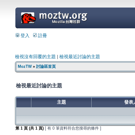
=
登入
註冊
檢視沒有回覆的主題
|
檢視最近討論的主題
MozTW
»
討論區首頁
檢視最近討論的主題
主題
發表
第
1
頁 (共
1
頁)
[ 有 0 筆資料符合您搜尋的條件 ]