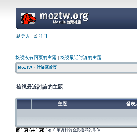
=
登入
註冊
檢視沒有回覆的主題
|
檢視最近討論的主題
MozTW
»
討論區首頁
檢視最近討論的主題
主題
發表
第
1
頁 (共
1
頁)
[ 有 0 筆資料符合您搜尋的條件 ]