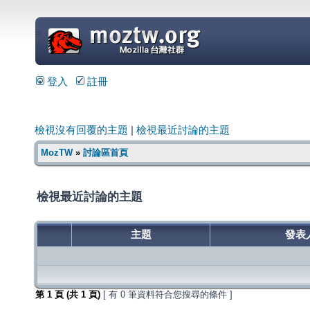
=
登入
註冊
檢視沒有回覆的主題
|
檢視最近討論的主題
MozTW
»
討論區首頁
檢視最近討論的主題
主題
發表
第
1
頁 (共
1
頁)
[ 有 0 筆資料符合您搜尋的條件 ]