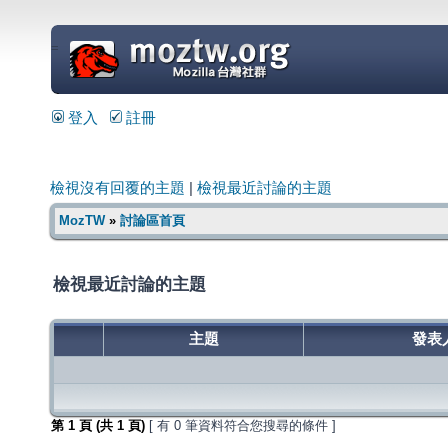
=
登入
註冊
檢視沒有回覆的主題
|
檢視最近討論的主題
MozTW
»
討論區首頁
檢視最近討論的主題
主題
發表
第
1
頁 (共
1
頁)
[ 有 0 筆資料符合您搜尋的條件 ]