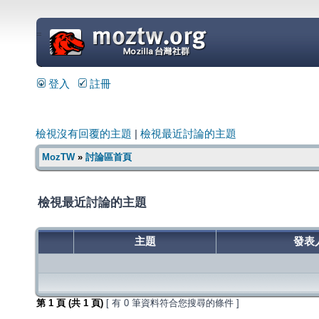
=
登入
註冊
檢視沒有回覆的主題
|
檢視最近討論的主題
MozTW
»
討論區首頁
檢視最近討論的主題
主題
發表
第
1
頁 (共
1
頁)
[ 有 0 筆資料符合您搜尋的條件 ]