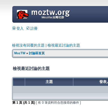
=
登入
註冊
檢視沒有回覆的主題
|
檢視最近討論的主題
MozTW
»
討論區首頁
檢視最近討論的主題
主題
發表
第
1
頁 (共
1
頁)
[ 有 0 筆資料符合您搜尋的條件 ]