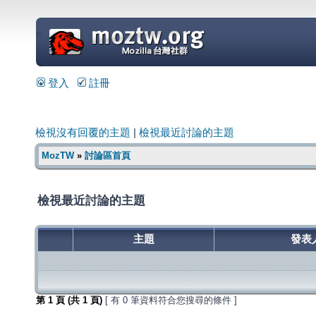
=
登入
註冊
檢視沒有回覆的主題
|
檢視最近討論的主題
MozTW
»
討論區首頁
檢視最近討論的主題
主題
發表
第
1
頁 (共
1
頁)
[ 有 0 筆資料符合您搜尋的條件 ]