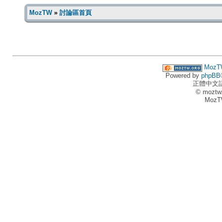
MozTW
»
討論區首頁
MozT
Powered by
phpBB
正體中文
© moztw
MozT