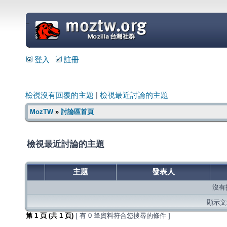
=
登入
註冊
檢視沒有回覆的主題
|
檢視最近討論的主題
MozTW
»
討論區首頁
檢視最近討論的主題
主題
發表人
沒有
顯示文章
第
1
頁 (共
1
頁)
[ 有 0 筆資料符合您搜尋的條件 ]