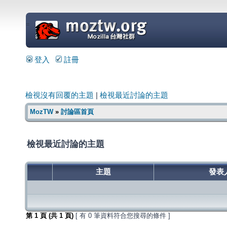
=
登入
註冊
檢視沒有回覆的主題
|
檢視最近討論的主題
MozTW
»
討論區首頁
檢視最近討論的主題
主題
發表
第
1
頁 (共
1
頁)
[ 有 0 筆資料符合您搜尋的條件 ]