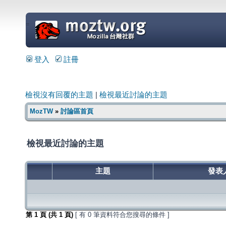
=
登入
註冊
檢視沒有回覆的主題
|
檢視最近討論的主題
MozTW
»
討論區首頁
檢視最近討論的主題
主題
發表
第
1
頁 (共
1
頁)
[ 有 0 筆資料符合您搜尋的條件 ]