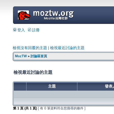
=
登入
註冊
檢視沒有回覆的主題
|
檢視最近討論的主題
MozTW
»
討論區首頁
檢視最近討論的主題
主題
發表
第
1
頁 (共
1
頁)
[ 有 0 筆資料符合您搜尋的條件 ]