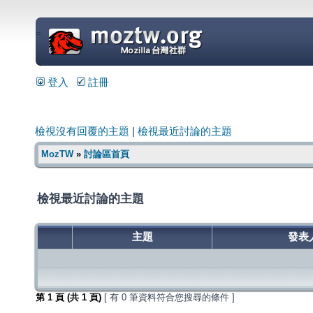
=
登入
註冊
檢視沒有回覆的主題
|
檢視最近討論的主題
MozTW
»
討論區首頁
檢視最近討論的主題
主題
發表
第
1
頁 (共
1
頁)
[ 有 0 筆資料符合您搜尋的條件 ]