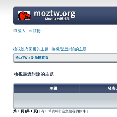
=
登入
註冊
檢視沒有回覆的主題
|
檢視最近討論的主題
MozTW
»
討論區首頁
檢視最近討論的主題
主題
發表
第
1
頁 (共
1
頁)
[ 有 0 筆資料符合您搜尋的條件 ]