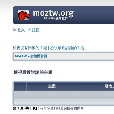
=
登入
註冊
檢視沒有回覆的主題
|
檢視最近討論的主題
MozTW
»
討論區首頁
檢視最近討論的主題
主題
發表
第
1
頁 (共
1
頁)
[ 有 0 筆資料符合您搜尋的條件 ]