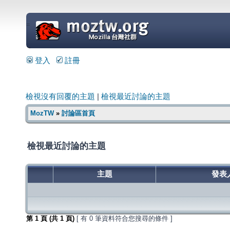
=
登入
註冊
檢視沒有回覆的主題
|
檢視最近討論的主題
MozTW
»
討論區首頁
檢視最近討論的主題
主題
發表
第
1
頁 (共
1
頁)
[ 有 0 筆資料符合您搜尋的條件 ]