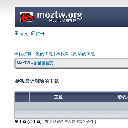
=
登入
註冊
檢視沒有回覆的主題
|
檢視最近討論的主題
MozTW
»
討論區首頁
檢視最近討論的主題
主題
發表
第
1
頁 (共
1
頁)
[ 有 0 筆資料符合您搜尋的條件 ]