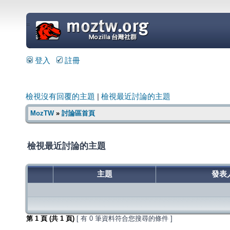
=
登入
註冊
檢視沒有回覆的主題
|
檢視最近討論的主題
MozTW
»
討論區首頁
檢視最近討論的主題
主題
發表
第
1
頁 (共
1
頁)
[ 有 0 筆資料符合您搜尋的條件 ]