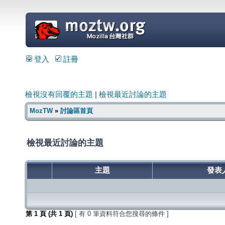
=
登入
註冊
檢視沒有回覆的主題
|
檢視最近討論的主題
MozTW
»
討論區首頁
檢視最近討論的主題
主題
發表
第
1
頁 (共
1
頁)
[ 有 0 筆資料符合您搜尋的條件 ]