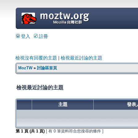
=
登入
註冊
檢視沒有回覆的主題
|
檢視最近討論的主題
MozTW
»
討論區首頁
檢視最近討論的主題
主題
發表
第
1
頁 (共
1
頁)
[ 有 0 筆資料符合您搜尋的條件 ]