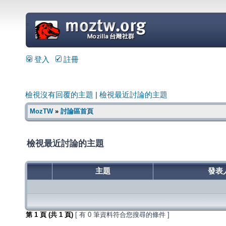
=
登入
註冊
檢視沒有回覆的主題
|
檢視最近討論的主題
MozTW
»
討論區首頁
檢視最近討論的主題
主題
發表
第
1
頁 (共
1
頁)
[ 有 0 筆資料符合您搜尋的條件 ]