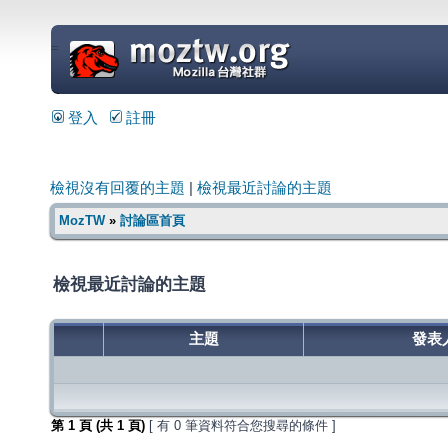
=
登入
註冊
檢視沒有回覆的主題
|
檢視最近討論的主題
MozTW
»
討論區首頁
檢視最近討論的主題
主題
發表
第
1
頁 (共
1
頁)
[ 有 0 筆資料符合您搜尋的條件 ]