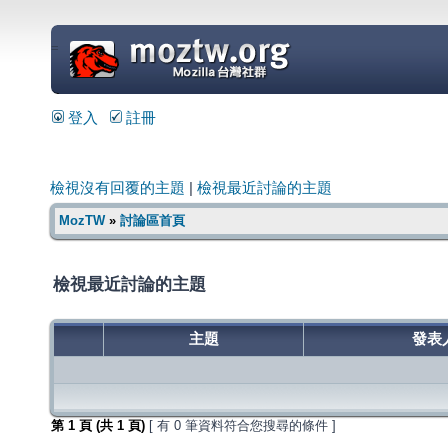
=
登入
註冊
檢視沒有回覆的主題
|
檢視最近討論的主題
MozTW
»
討論區首頁
檢視最近討論的主題
主題
發表
第
1
頁 (共
1
頁)
[ 有 0 筆資料符合您搜尋的條件 ]