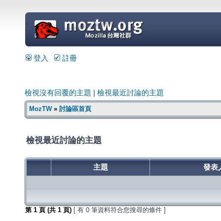
=
登入
註冊
檢視沒有回覆的主題
|
檢視最近討論的主題
MozTW
»
討論區首頁
檢視最近討論的主題
主題
發表
第
1
頁 (共
1
頁)
[ 有 0 筆資料符合您搜尋的條件 ]