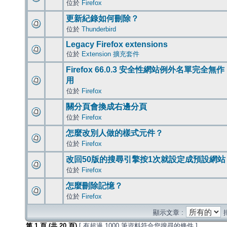
位於
Firefox
更新紀錄如何刪除？
位於
Thunderbird
Legacy Firefox extensions
位於
Extension 擴充套件
Firefox 66.0.3 安全性網站例外名單完全無作
用
位於
Firefox
關分頁會換成右邊分頁
位於
Firefox
怎麼改別人做的樣式元件？
位於
Firefox
改回50版的搜尋引擎按1次就設定成預設網站
位於
Firefox
怎麼刪除記憶？
位於
Firefox
顯示文章 :
第
1
頁 (共
20
頁)
[ 有超過 1000 筆資料符合您搜尋的條件 ]