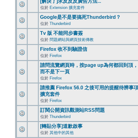
[解決了]求反反反廣告方法...
位於
Extension 擴充套件
Google是不是要搞死Thunderbird？
位於
Thunderbird
Tv 版 不能同步書簽
位於
問題網站與網頁技術傳教
Firefox 收不到驗證信
位於
Firefox
請問流覽網頁時，按page up為何都回到頂，
而不是下一頁
位於
Firefox
請推薦 Firefox 56.0 之後可用的提醒待辨事
擴充套件
位於
Firefox
訂閱公開資訊觀測站RSS問題
位於
Thunderbird
[轉貼分享]道歉啟事
位於
其他中的其他