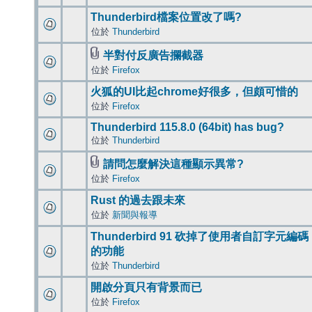
Thunderbird檔案位置改了嗎?
位於
Thunderbird
半對付反廣告攔截器
位於
Firefox
火狐的UI比起chrome好很多，但頗可惜的
位於
Firefox
Thunderbird 115.8.0 (64bit) has bug?
位於
Thunderbird
請問怎麼解決這種顯示異常?
位於
Firefox
Rust 的過去跟未來
位於
新聞與報導
Thunderbird 91 砍掉了使用者自訂字元編碼
的功能
位於
Thunderbird
開啟分頁只有背景而已
位於
Firefox