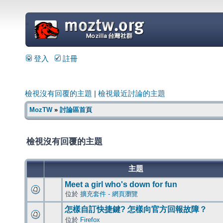
=
登入
註冊
檢視沒有回覆的主題
|
檢視最近討論的主題
MozTW
»
討論區首頁
檢視沒有回覆的主題
主題
Meet a girl who's down for fun
位於
擴充套件 - 網頁瀏覽
怎樣自訂快捷鍵? 怎樣向官方回報故障？
位於
Firefox