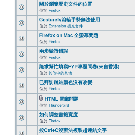
關於瀏覽歷史文件的位置
位於
Firefox
Gesturefy滾輪手勢無法使用
位於
Extension 擴充套件
Firefox on Mac 全螢幕問題
位於
Firefox
兩步驗證錯誤
位於
Firefox
跪求幫忙填寫FYP專題問卷(來自香港)
位於
其他中的其他
已拜訪鏈結顏色沒有改變
位於
Firefox
HTML 電郵問題
位於
Thunderbird
如何調整書籤寬度
位於
Firefox
按Ctrl+C沒辦法複製超連結文字