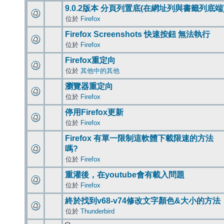
9.0.2版本 分頁列置底(在網址列與書籤列底端
位於
Firefox
Firefox Screenshots 快速按鈕 無法執行
位於
Firefox
Firefox重定向
位於
其他中的其他
瀏覽器重定向
位於
Firefox
停用Firefox更新
位於
Firefox
Firefox 有單一限制這軟體下載限速的方法
嗎?
位於
Firefox
重灌後，在youtube會有載入問題
位於
Firefox
終於找到v68-v74修改文字顏色&大小的方法
位於
Thunderbird