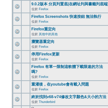
9.0.2版本 分頁列置底(在網址列與書籤列底端
位於
Firefox
Firefox Screenshots 快速按鈕 無法執行
位於
Firefox
Firefox重定向
位於
其他中的其他
瀏覽器重定向
位於
Firefox
停用Firefox更新
位於
Firefox
Firefox 有單一限制這軟體下載限速的方法
嗎?
位於
Firefox
重灌後，在youtube會有載入問題
位於
Firefox
終於找到v68-v74修改文字顏色&大小的方法
位於
Thunderbird