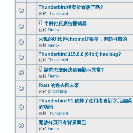
Thunderbird檔案位置改了嗎?
位於
Thunderbird
半對付反廣告攔截器
位於
Firefox
火狐的UI比起chrome好很多，但頗可惜的
位於
Firefox
Thunderbird 115.8.0 (64bit) has bug?
位於
Thunderbird
請問怎麼解決這種顯示異常?
位於
Firefox
Rust 的過去跟未來
位於
新聞與報導
Thunderbird 91 砍掉了使用者自訂字元編碼
的功能
位於
Thunderbird
開啟分頁只有背景而已
位於
Firefox