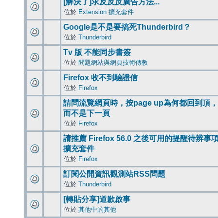
[解決了]求反反反廣告方法...
位於
Extension 擴充套件
Google是不是要搞死Thunderbird？
位於
Thunderbird
Tv 版 不能同步書簽
位於
問題網站與網頁技術傳教
Firefox 收不到驗證信
位於
Firefox
請問流覽網頁時，按page up為何都回到頂，
而不是下一頁
位於
Firefox
請推薦 Firefox 56.0 之後可用的提醒待辨事
擴充套件
位於
Firefox
訂閱公開資訊觀測站RSS問題
位於
Thunderbird
[轉貼分享]道歉啟事
位於
其他中的其他