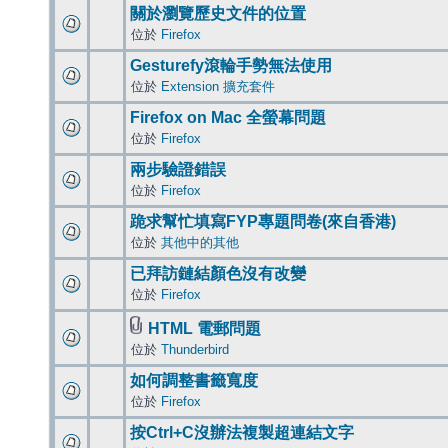
關於瀏覽歷史文件的位置
位於
Firefox
Gesturefy滾輪手勢無法使用
位於
Extension 擴充套件
Firefox on Mac 全螢幕問題
位於
Firefox
兩步驗證錯誤
位於
Firefox
跪求幫忙填寫FYP專題問卷(來自香港)
位於
其他中的其他
已拜訪鏈結顏色沒有改變
位於
Firefox
HTML 電郵問題
位於
Thunderbird
如何調整書籤寬度
位於
Firefox
按Ctrl+C沒辦法複製超連結文字