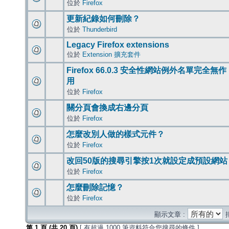
位於
Firefox
更新紀錄如何刪除？
位於
Thunderbird
Legacy Firefox extensions
位於
Extension 擴充套件
Firefox 66.0.3 安全性網站例外名單完全無作
用
位於
Firefox
關分頁會換成右邊分頁
位於
Firefox
怎麼改別人做的樣式元件？
位於
Firefox
改回50版的搜尋引擎按1次就設定成預設網站
位於
Firefox
怎麼刪除記憶？
位於
Firefox
顯示文章 :
第
1
頁 (共
20
頁)
[ 有超過 1000 筆資料符合您搜尋的條件 ]