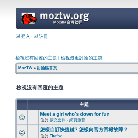
=
登入
註冊
檢視沒有回覆的主題
|
檢視最近討論的主題
MozTW
»
討論區首頁
檢視沒有回覆的主題
主題
Meet a girl who's down for fun
位於
擴充套件 - 網頁瀏覽
怎樣自訂快捷鍵? 怎樣向官方回報故障？
位於
Firefox