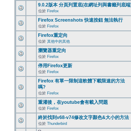
9.0.2版本 分頁列置底(在網址列與書籤列底端
位於
Firefox
Firefox Screenshots 快速按鈕 無法執行
位於
Firefox
Firefox重定向
位於
其他中的其他
瀏覽器重定向
位於
Firefox
停用Firefox更新
位於
Firefox
Firefox 有單一限制這軟體下載限速的方法
嗎?
位於
Firefox
重灌後，在youtube會有載入問題
位於
Firefox
終於找到v68-v74修改文字顏色&大小的方法
位於
Thunderbird