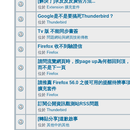
[解決了]求反反反廣告方法...
位於
Extension 擴充套件
Google是不是要搞死Thunderbird？
位於
Thunderbird
Tv 版 不能同步書簽
位於
問題網站與網頁技術傳教
Firefox 收不到驗證信
位於
Firefox
請問流覽網頁時，按page up為何都回到頂，
而不是下一頁
位於
Firefox
請推薦 Firefox 56.0 之後可用的提醒待辨事
擴充套件
位於
Firefox
訂閱公開資訊觀測站RSS問題
位於
Thunderbird
[轉貼分享]道歉啟事
位於
其他中的其他