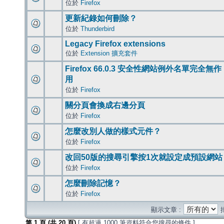
位於
Firefox
更新紀錄如何刪除？
位於
Thunderbird
Legacy Firefox extensions
位於
Extension 擴充套件
Firefox 66.0.3 安全性網站例外名單完全無作
用
位於
Firefox
關分頁會換成右邊分頁
位於
Firefox
怎麼改別人做的樣式元件？
位於
Firefox
改回50版的搜尋引擎按1次就設定成預設網站
位於
Firefox
怎麼刪除記憶？
位於
Firefox
顯示文章 :
第
1
頁 (共
20
頁)
[ 有超過 1000 筆資料符合您搜尋的條件 ]