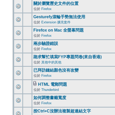
關於瀏覽歷史文件的位置
位於
Firefox
Gesturefy滾輪手勢無法使用
位於
Extension 擴充套件
Firefox on Mac 全螢幕問題
位於
Firefox
兩步驗證錯誤
位於
Firefox
跪求幫忙填寫FYP專題問卷(來自香港)
位於
其他中的其他
已拜訪鏈結顏色沒有改變
位於
Firefox
HTML 電郵問題
位於
Thunderbird
如何調整書籤寬度
位於
Firefox
按Ctrl+C沒辦法複製超連結文字