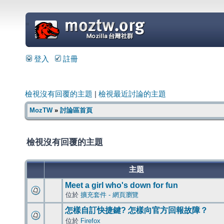
=
登入
註冊
檢視沒有回覆的主題
|
檢視最近討論的主題
MozTW
»
討論區首頁
檢視沒有回覆的主題
主題
Meet a girl who's down for fun
位於
擴充套件 - 網頁瀏覽
怎樣自訂快捷鍵? 怎樣向官方回報故障？
位於
Firefox