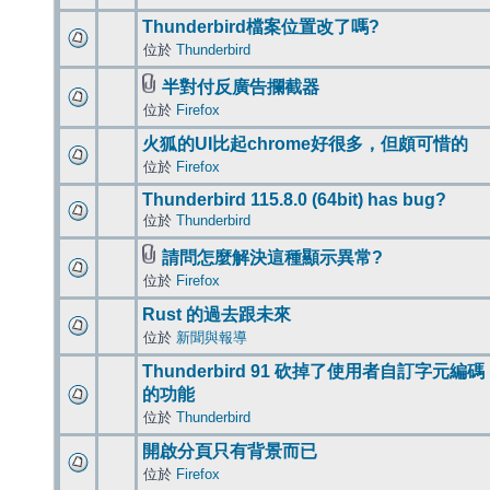
Thunderbird檔案位置改了嗎?
位於
Thunderbird
半對付反廣告攔截器
位於
Firefox
火狐的UI比起chrome好很多，但頗可惜的
位於
Firefox
Thunderbird 115.8.0 (64bit) has bug?
位於
Thunderbird
請問怎麼解決這種顯示異常?
位於
Firefox
Rust 的過去跟未來
位於
新聞與報導
Thunderbird 91 砍掉了使用者自訂字元編碼
的功能
位於
Thunderbird
開啟分頁只有背景而已
位於
Firefox