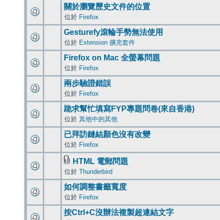
關於瀏覽歷史文件的位置
位於
Firefox
Gesturefy滾輪手勢無法使用
位於
Extension 擴充套件
Firefox on Mac 全螢幕問題
位於
Firefox
兩步驗證錯誤
位於
Firefox
跪求幫忙填寫FYP專題問卷(來自香港)
位於
其他中的其他
已拜訪鏈結顏色沒有改變
位於
Firefox
HTML 電郵問題
位於
Thunderbird
如何調整書籤寬度
位於
Firefox
按Ctrl+C沒辦法複製超連結文字