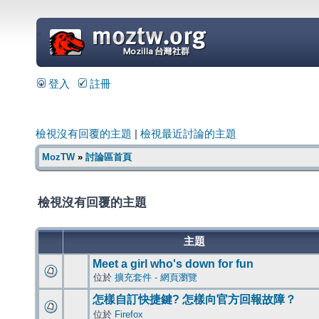
=
登入
註冊
檢視沒有回覆的主題
|
檢視最近討論的主題
MozTW
»
討論區首頁
檢視沒有回覆的主題
主題
Meet a girl who's down for fun
位於
擴充套件 - 網頁瀏覽
怎樣自訂快捷鍵? 怎樣向官方回報故障？
位於
Firefox