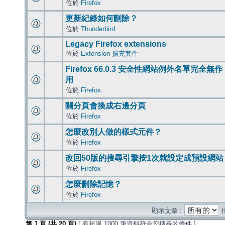
位於
Firefox
更新紀錄如何刪除？
位於
Thunderbird
Legacy Firefox extensions
位於
Extension 擴充套件
Firefox 66.0.3 安全性網站例外名單完全無作
用
位於
Firefox
關分頁會換成右邊分頁
位於
Firefox
怎麼改別人做的樣式元件？
位於
Firefox
改回50版的搜尋引擎按1次就設定成預設網站
位於
Firefox
怎麼刪除記憶？
位於
Firefox
顯示文章 :
第
1
頁 (共
20
頁)
[ 有超過 1000 筆資料符合您搜尋的條件 ]