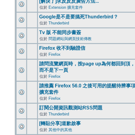
[解決了]求反反反廣告方法...
位於
Extension 擴充套件
Google是不是要搞死Thunderbird？
位於
Thunderbird
Tv 版 不能同步書簽
位於
問題網站與網頁技術傳教
Firefox 收不到驗證信
位於
Firefox
請問流覽網頁時，按page up為何都回到頂，
而不是下一頁
位於
Firefox
請推薦 Firefox 56.0 之後可用的提醒待辨事
擴充套件
位於
Firefox
訂閱公開資訊觀測站RSS問題
位於
Thunderbird
[轉貼分享]道歉啟事
位於
其他中的其他