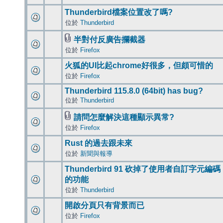
Thunderbird檔案位置改了嗎?
位於
Thunderbird
半對付反廣告攔截器
位於
Firefox
火狐的UI比起chrome好很多，但頗可惜的
位於
Firefox
Thunderbird 115.8.0 (64bit) has bug?
位於
Thunderbird
請問怎麼解決這種顯示異常?
位於
Firefox
Rust 的過去跟未來
位於
新聞與報導
Thunderbird 91 砍掉了使用者自訂字元編碼
的功能
位於
Thunderbird
開啟分頁只有背景而已
位於
Firefox