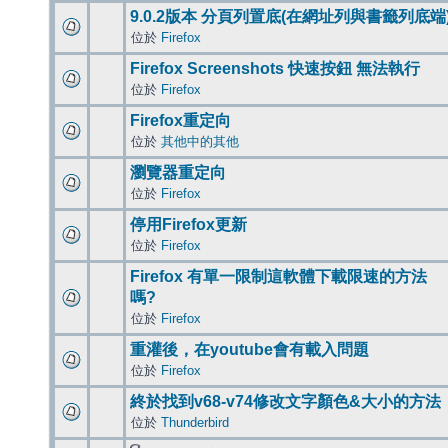
9.0.2版本 分頁列置底(在網址列與書籤列底端
位於
Firefox
Firefox Screenshots 快速按鈕 無法執行
位於
Firefox
Firefox重定向
位於
其他中的其他
瀏覽器重定向
位於
Firefox
停用Firefox更新
位於
Firefox
Firefox 有單一限制這軟體下載限速的方法
嗎?
位於
Firefox
重灌後，在youtube會有載入問題
位於
Firefox
終於找到v68-v74修改文字顏色&大小的方法
位於
Thunderbird