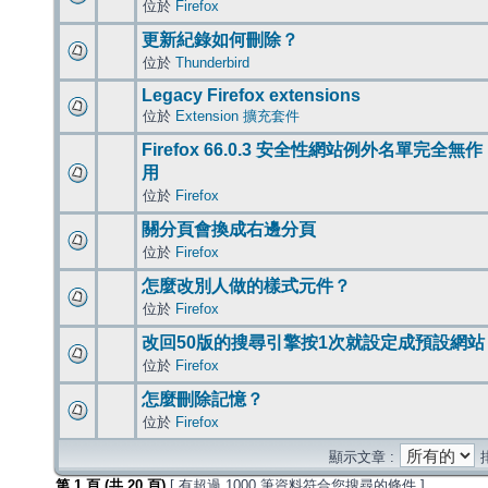
位於
Firefox
更新紀錄如何刪除？
位於
Thunderbird
Legacy Firefox extensions
位於
Extension 擴充套件
Firefox 66.0.3 安全性網站例外名單完全無作
用
位於
Firefox
關分頁會換成右邊分頁
位於
Firefox
怎麼改別人做的樣式元件？
位於
Firefox
改回50版的搜尋引擎按1次就設定成預設網站
位於
Firefox
怎麼刪除記憶？
位於
Firefox
顯示文章 :
第
1
頁 (共
20
頁)
[ 有超過 1000 筆資料符合您搜尋的條件 ]