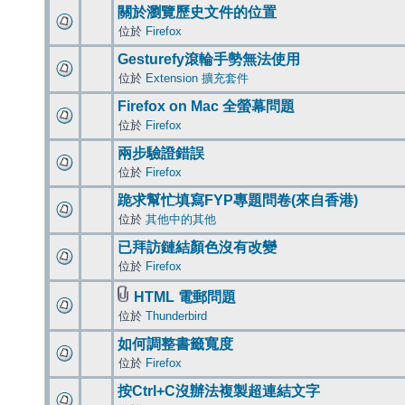
關於瀏覽歷史文件的位置
位於
Firefox
Gesturefy滾輪手勢無法使用
位於
Extension 擴充套件
Firefox on Mac 全螢幕問題
位於
Firefox
兩步驗證錯誤
位於
Firefox
跪求幫忙填寫FYP專題問卷(來自香港)
位於
其他中的其他
已拜訪鏈結顏色沒有改變
位於
Firefox
HTML 電郵問題
位於
Thunderbird
如何調整書籤寬度
位於
Firefox
按Ctrl+C沒辦法複製超連結文字