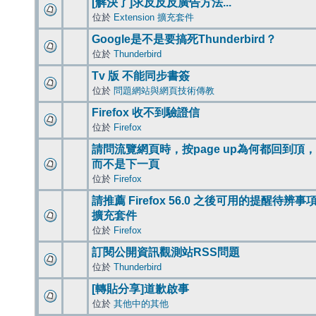
[解決了]求反反反廣告方法...
位於
Extension 擴充套件
Google是不是要搞死Thunderbird？
位於
Thunderbird
Tv 版 不能同步書簽
位於
問題網站與網頁技術傳教
Firefox 收不到驗證信
位於
Firefox
請問流覽網頁時，按page up為何都回到頂，
而不是下一頁
位於
Firefox
請推薦 Firefox 56.0 之後可用的提醒待辨事
擴充套件
位於
Firefox
訂閱公開資訊觀測站RSS問題
位於
Thunderbird
[轉貼分享]道歉啟事
位於
其他中的其他