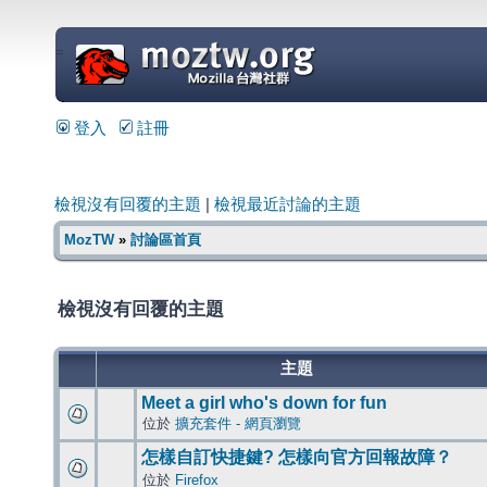
=
登入
註冊
檢視沒有回覆的主題
|
檢視最近討論的主題
MozTW
»
討論區首頁
檢視沒有回覆的主題
主題
Meet a girl who's down for fun
位於
擴充套件 - 網頁瀏覽
怎樣自訂快捷鍵? 怎樣向官方回報故障？
位於
Firefox