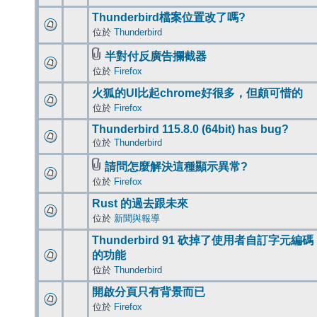
Thunderbird檔案位置改了嗎?
位於
Thunderbird
半對付反廣告攔截器
位於
Firefox
火狐的UI比起chrome好很多，但頗可惜的
位於
Firefox
Thunderbird 115.8.0 (64bit) has bug?
位於
Thunderbird
請問怎麼解決這種顯示異常?
位於
Firefox
Rust 的過去跟未來
位於
新聞與報導
Thunderbird 91 砍掉了使用者自訂字元編碼
的功能
位於
Thunderbird
開啟分頁只有背景而已
位於
Firefox