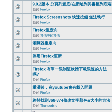
9.0.2版本 分頁列置底(在網址列與書籤列底端
位於
Firefox
Firefox Screenshots 快速按鈕 無法執行
位於
Firefox
Firefox重定向
位於
其他中的其他
瀏覽器重定向
位於
Firefox
停用Firefox更新
位於
Firefox
Firefox 有單一限制這軟體下載限速的方法
嗎?
位於
Firefox
重灌後，在youtube會有載入問題
位於
Firefox
終於找到v68-v74修改文字顏色&大小的方法
位於
Thunderbird