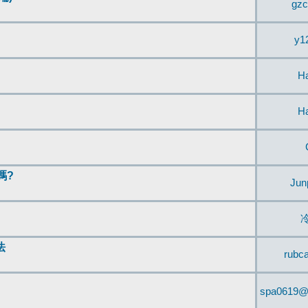
gzc
y1
H
H
嗎?
Jun
法
rubc
spa0619@