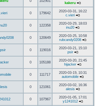
akeru
0
102901
kakeru
2020-03-31, 16:22
.vieri
0
179642
c.vieri
2020-03-29, 18:03
inu20
0
122358
inu20
2020-03-25, 10:58
andy0208
0
120649
rubcandy0208
2020-03-21, 15:10
psir
0
119016
psir
2020-03-20, 21:45
jacker
0
105188
hijacker
2020-03-19, 10:31
omobile
0
111717
automobile
2020-03-02, 16:36
lesis
0
121061
alesis
2020-01-05, 17:01
241012
0
107967
y1241012