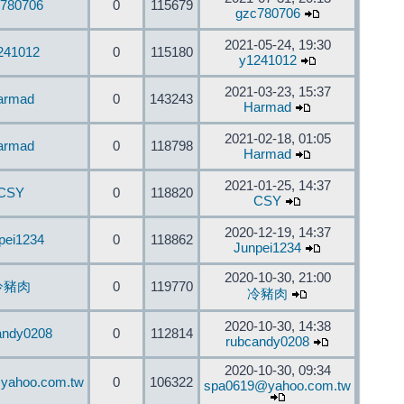
780706
0
115679
gzc780706
2021-05-24, 19:30
241012
0
115180
y1241012
2021-03-23, 15:37
armad
0
143243
Harmad
2021-02-18, 01:05
armad
0
118798
Harmad
2021-01-25, 14:37
CSY
0
118820
CSY
2020-12-19, 14:37
pei1234
0
118862
Junpei1234
2020-10-30, 21:00
冷豬肉
0
119770
冷豬肉
2020-10-30, 14:38
andy0208
0
112814
rubcandy0208
2020-10-30, 09:34
yahoo.com.tw
0
106322
spa0619@yahoo.com.tw