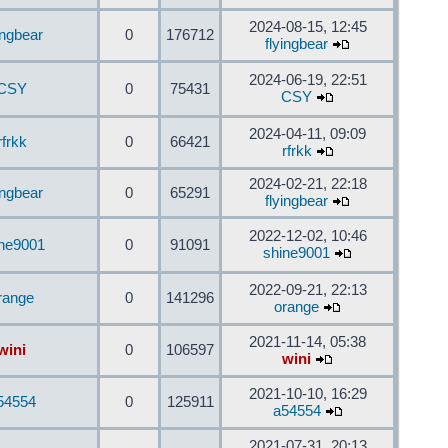
2024-08-15, 12:45
ingbear
0
176712
flyingbear
2024-06-19, 22:51
CSY
0
75431
CSY
2024-04-11, 09:09
rfrkk
0
66421
rfrkk
2024-02-21, 22:18
ingbear
0
65291
flyingbear
2022-12-02, 10:46
ine9001
0
91091
shine9001
2022-09-21, 22:13
range
0
141296
orange
2021-11-14, 05:38
wini
0
106597
wini
2021-10-10, 16:29
54554
0
125911
a54554
2021-07-31, 20:13