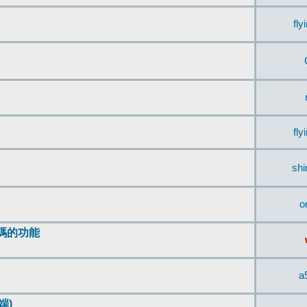
fly
fly
sh
o
編碼的功能
a
端)