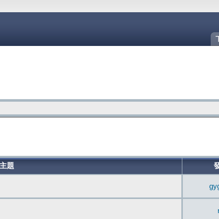
主題
gy