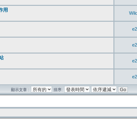
無作用
Wil
e2
e2
站
e2
e2
顯示文章 :
排序: