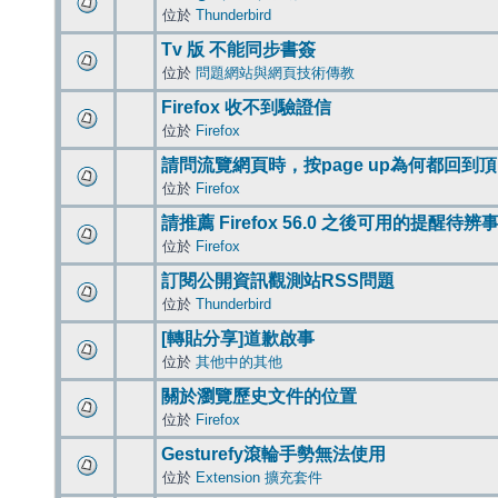
位於
Thunderbird
Tv 版 不能同步書簽
位於
問題網站與網頁技術傳教
Firefox 收不到驗證信
位於
Firefox
請問流覽網頁時，按page up為何都回到
位於
Firefox
請推薦 Firefox 56.0 之後可用的提醒待
位於
Firefox
訂閱公開資訊觀測站RSS問題
位於
Thunderbird
[轉貼分享]道歉啟事
位於
其他中的其他
關於瀏覽歷史文件的位置
位於
Firefox
Gesturefy滾輪手勢無法使用
位於
Extension 擴充套件