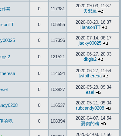
2020-09-03, 11:37
天邪翼
0
117381
天邪翼
2020-08-20, 16:37
nsonTT
0
105555
HansonTT
2020-07-14, 08:17
ky00025
0
117396
jacky00025
2020-06-27, 20:03
kgjs2
0
121521
dkgjs2
2020-06-27, 11:54
ptheresa
0
114594
twtptheresa
2020-05-29, 09:34
esel
0
103827
esel
2020-05-21, 09:04
andy0208
0
116537
rubcandy0208
2020-04-07, 14:54
傷的魂
0
108394
憂傷的魂
2020-04-03, 17:56