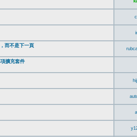
k
c
頂，而不是下一頁
rubc
辨事項擴充套件
hi
aut
a
y1