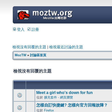
=
登入
註冊
檢視沒有回覆的主題
|
檢視最近討論的主題
MozTW
»
討論區首頁
檢視沒有回覆的主題
Meet a girl who's down for fun
位於
擴充套件 - 網頁瀏覽
怎樣自訂快捷鍵? 怎樣向官方回報故障？
位於
Firefox