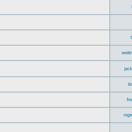
weit
jac
li
fr
rog