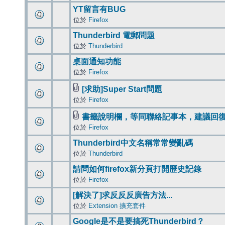
YT留言有BUG
位於
Firefox
Thunderbird 電郵問題
位於
Thunderbird
桌面通知功能
位於
Firefox
[求助]Super Start問題
位於
Firefox
書籤說明欄，等同聯絡記事本，建議回
位於
Firefox
Thunderbird中文名稱常常變亂碼
位於
Thunderbird
請問如何firefox新分頁打開歷史記錄
位於
Firefox
[解決了]求反反反廣告方法...
位於
Extension 擴充套件
Google是不是要搞死Thunderbird？