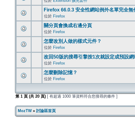
位於
Extension 擴充套件
Firefox 66.0.3 安全性網站例外名單完全
位於
Firefox
關分頁會換成右邊分頁
位於
Firefox
怎麼改別人做的樣式元件？
位於
Firefox
改回50版的搜尋引擎按1次就設定成預設網
位於
Firefox
怎麼刪除記憶？
位於
Firefox
第
1
頁 (共
20
頁)
[ 有超過 1000 筆資料符合您搜尋的條件 ]
MozTW
»
討論區首頁