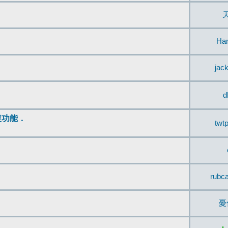
Ha
jac
d
復功能．
twt
rubc
憂