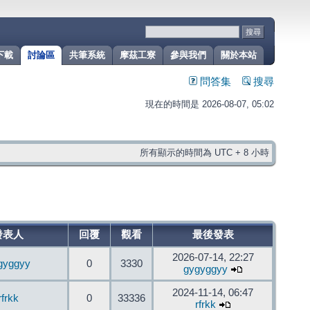
下載
討論區
共筆系統
摩茲工寮
參與我們
關於本站
問答集
搜尋
現在的時間是 2026-08-07, 05:02
所有顯示的時間為 UTC + 8 小時
發表人
回覆
觀看
最後發表
2026-07-14, 22:27
gyggyy
0
3330
gygyggyy
2024-11-14, 06:47
rfrkk
0
33336
rfrkk