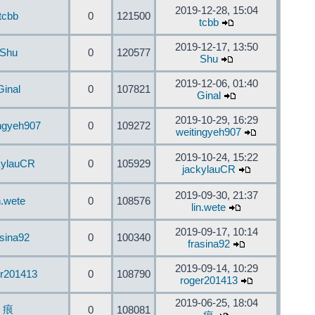
2019-12-28, 15:04
tcbb
0
121500
tcbb
2019-12-17, 13:50
Shu
0
120577
Shu
2019-12-06, 01:40
Ginal
0
107821
Ginal
2019-10-29, 16:29
ingyeh907
0
109272
weitingyeh907
2019-10-24, 15:22
kylauCR
0
105929
jackylauCR
2019-09-30, 21:37
n.wete
0
108576
lin.wete
2019-09-17, 10:14
asina92
0
100340
frasina92
2019-09-14, 10:29
er201413
0
108790
roger201413
2019-06-25, 18:04
痕
0
108081