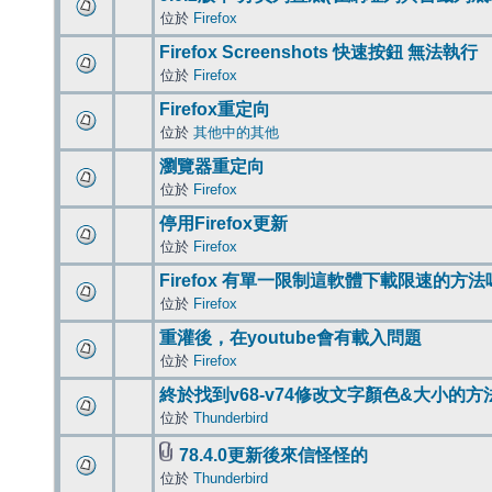
位於
Firefox
Firefox Screenshots 快速按鈕 無法執行
位於
Firefox
Firefox重定向
位於
其他中的其他
瀏覽器重定向
位於
Firefox
停用Firefox更新
位於
Firefox
Firefox 有單一限制這軟體下載限速的方法
位於
Firefox
重灌後，在youtube會有載入問題
位於
Firefox
終於找到v68-v74修改文字顏色&大小的方
位於
Thunderbird
78.4.0更新後來信怪怪的
位於
Thunderbird