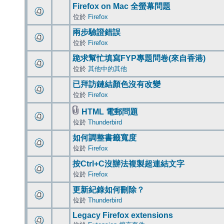
Firefox on Mac 全螢幕問題
位於
Firefox
兩步驗證錯誤
位於
Firefox
跪求幫忙填寫FYP專題問卷(來自香港)
位於
其他中的其他
已拜訪鏈結顏色沒有改變
位於
Firefox
HTML 電郵問題
位於
Thunderbird
如何調整書籤寬度
位於
Firefox
按Ctrl+C沒辦法複製超連結文字
位於
Firefox
更新紀錄如何刪除？
位於
Thunderbird
Legacy Firefox extensions