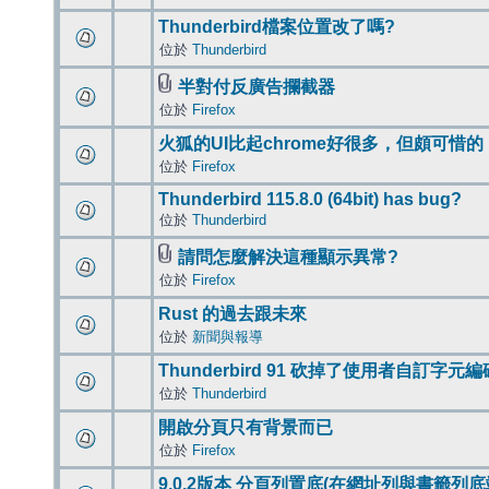
Thunderbird檔案位置改了嗎?
位於
Thunderbird
半對付反廣告攔截器
位於
Firefox
火狐的UI比起chrome好很多，但頗可惜的
位於
Firefox
Thunderbird 115.8.0 (64bit) has bug?
位於
Thunderbird
請問怎麼解決這種顯示異常?
位於
Firefox
Rust 的過去跟未來
位於
新聞與報導
Thunderbird 91 砍掉了使用者自訂字元
位於
Thunderbird
開啟分頁只有背景而已
位於
Firefox
9.0.2版本 分頁列置底(在網址列與書籤列底