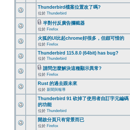
Thunderbird檔案位置改了嗎?
位於
Thunderbird
半對付反廣告攔截器
位於
Firefox
火狐的UI比起chrome好很多，但頗可惜的
位於
Firefox
Thunderbird 115.8.0 (64bit) has bug?
位於
Thunderbird
請問怎麼解決這種顯示異常?
位於
Firefox
Rust 的過去跟未來
位於
新聞與報導
Thunderbird 91 砍掉了使用者自訂字元編碼
的功能
位於
Thunderbird
開啟分頁只有背景而已
位於
Firefox