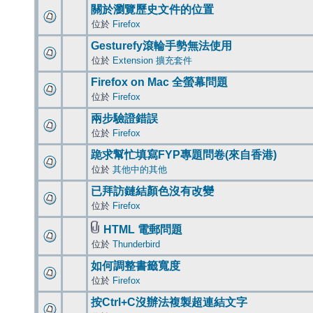
關於瀏覽歷史文件的位置
位於
Firefox
Gesturefy滾輪手勢無法使用
位於
Extension 擴充套件
Firefox on Mac 全螢幕問題
位於
Firefox
兩步驗證錯誤
位於
Firefox
跪求幫忙填寫FYP專題問卷(來自香港)
位於
其他中的其他
已拜訪鏈結顏色沒有改變
位於
Firefox
HTML 電郵問題
位於
Thunderbird
如何調整書籤寬度
位於
Firefox
按Ctrl+C沒辦法複製超連結文字