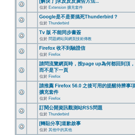
[解決了]求反反反廣告方法...
位於
Extension 擴充套件
Google是不是要搞死Thunderbird？
位於
Thunderbird
Tv 版 不能同步書簽
位於
問題網站與網頁技術傳教
Firefox 收不到驗證信
位於
Firefox
請問流覽網頁時，按page up為何都回到頂，
而不是下一頁
位於
Firefox
請推薦 Firefox 56.0 之後可用的提醒待辨事
擴充套件
位於
Firefox
訂閱公開資訊觀測站RSS問題
位於
Thunderbird
[轉貼分享]道歉啟事
位於
其他中的其他