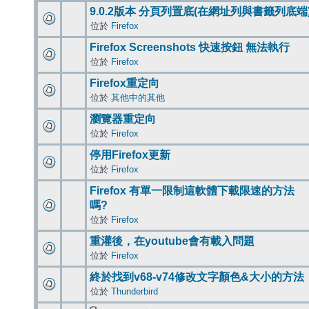
9.0.2版本 分頁列置底(在網址列與書籤列底端
位於
Firefox
Firefox Screenshots 快速按鈕 無法執行
位於
Firefox
Firefox重定向
位於
其他中的其他
瀏覽器重定向
位於
Firefox
停用Firefox更新
位於
Firefox
Firefox 有單一限制這軟體下載限速的方法
嗎?
位於
Firefox
重灌後，在youtube會有載入問題
位於
Firefox
終於找到v68-v74修改文字顏色&大小的方法
位於
Thunderbird