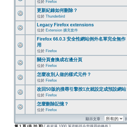
位於
Firefox
更新紀錄如何刪除？
位於
Thunderbird
Legacy Firefox extensions
位於
Extension 擴充套件
Firefox 66.0.3 安全性網站例外名單完全無作
用
位於
Firefox
關分頁會換成右邊分頁
位於
Firefox
怎麼改別人做的樣式元件？
位於
Firefox
改回50版的搜尋引擎按1次就設定成預設網站
位於
Firefox
怎麼刪除記憶？
位於
Firefox
顯示文章 :
第
1
頁 (共
20
頁)
[ 有超過 1000 筆資料符合您搜尋的條件 ]