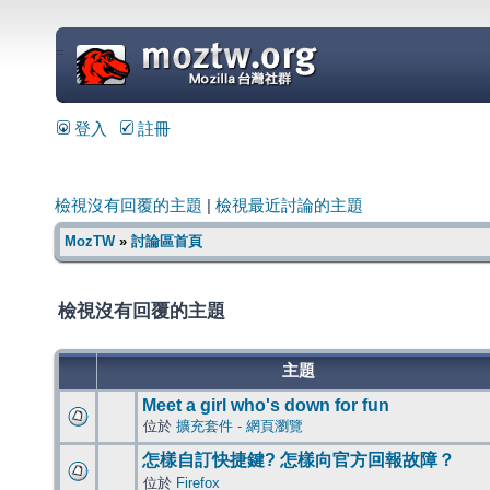
=
登入
註冊
檢視沒有回覆的主題
|
檢視最近討論的主題
MozTW
»
討論區首頁
檢視沒有回覆的主題
主題
Meet a girl who's down for fun
位於
擴充套件 - 網頁瀏覽
怎樣自訂快捷鍵? 怎樣向官方回報故障？
位於
Firefox