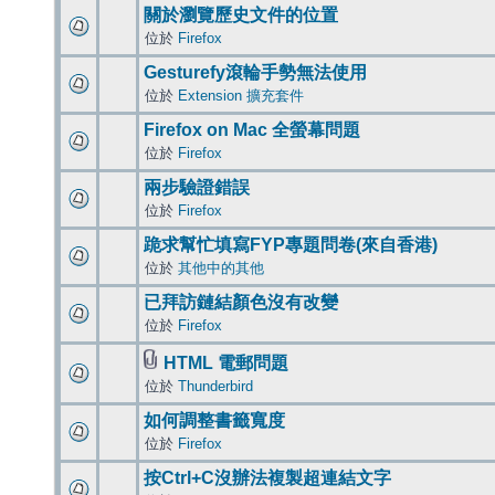
關於瀏覽歷史文件的位置
位於
Firefox
Gesturefy滾輪手勢無法使用
位於
Extension 擴充套件
Firefox on Mac 全螢幕問題
位於
Firefox
兩步驗證錯誤
位於
Firefox
跪求幫忙填寫FYP專題問卷(來自香港)
位於
其他中的其他
已拜訪鏈結顏色沒有改變
位於
Firefox
HTML 電郵問題
位於
Thunderbird
如何調整書籤寬度
位於
Firefox
按Ctrl+C沒辦法複製超連結文字