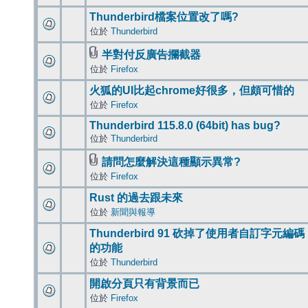
Thunderbird檔案位置改了嗎?
位於
Thunderbird
半對付反廣告攔截器
位於
Firefox
火狐的UI比起chrome好很多，但頗可惜的
位於
Firefox
Thunderbird 115.8.0 (64bit) has bug?
位於
Thunderbird
請問怎麼解決這種顯示異常?
位於
Firefox
Rust 的過去跟未來
位於
新聞與報導
Thunderbird 91 砍掉了使用者自訂字元編碼
的功能
位於
Thunderbird
開啟分頁只有背景而已
位於
Firefox