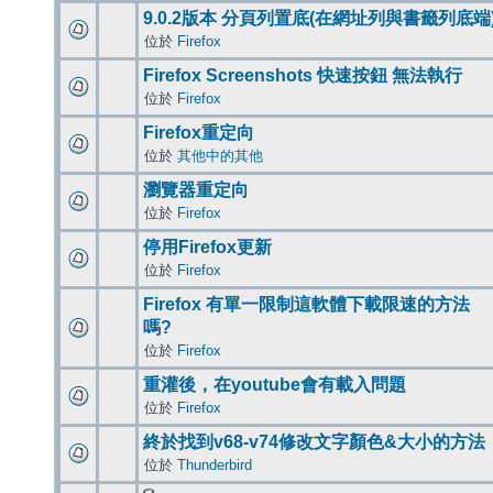
9.0.2版本 分頁列置底(在網址列與書籤列底端
位於
Firefox
Firefox Screenshots 快速按鈕 無法執行
位於
Firefox
Firefox重定向
位於
其他中的其他
瀏覽器重定向
位於
Firefox
停用Firefox更新
位於
Firefox
Firefox 有單一限制這軟體下載限速的方法
嗎?
位於
Firefox
重灌後，在youtube會有載入問題
位於
Firefox
終於找到v68-v74修改文字顏色&大小的方法
位於
Thunderbird