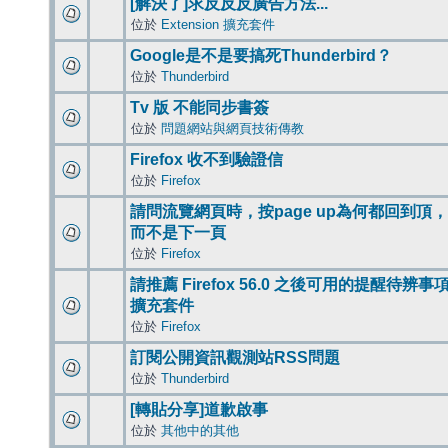
[解決了]求反反反廣告方法...
位於
Extension 擴充套件
Google是不是要搞死Thunderbird？
位於
Thunderbird
Tv 版 不能同步書簽
位於
問題網站與網頁技術傳教
Firefox 收不到驗證信
位於
Firefox
請問流覽網頁時，按page up為何都回到頂，
而不是下一頁
位於
Firefox
請推薦 Firefox 56.0 之後可用的提醒待辨事
擴充套件
位於
Firefox
訂閱公開資訊觀測站RSS問題
位於
Thunderbird
[轉貼分享]道歉啟事
位於
其他中的其他