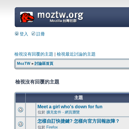
=
登入
註冊
檢視沒有回覆的主題
|
檢視最近討論的主題
MozTW
»
討論區首頁
檢視沒有回覆的主題
主題
Meet a girl who's down for fun
位於
擴充套件 - 網頁瀏覽
怎樣自訂快捷鍵? 怎樣向官方回報故障？
位於
Firefox