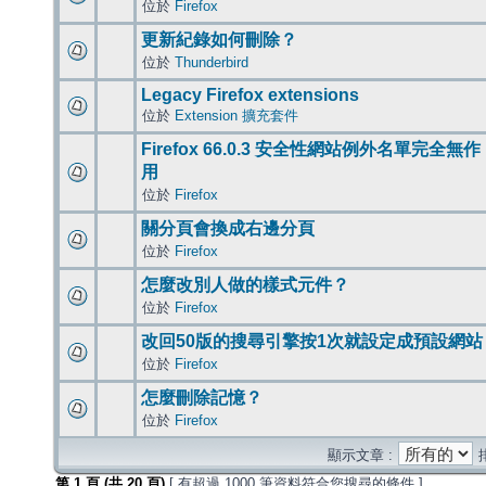
位於
Firefox
更新紀錄如何刪除？
位於
Thunderbird
Legacy Firefox extensions
位於
Extension 擴充套件
Firefox 66.0.3 安全性網站例外名單完全無作
用
位於
Firefox
關分頁會換成右邊分頁
位於
Firefox
怎麼改別人做的樣式元件？
位於
Firefox
改回50版的搜尋引擎按1次就設定成預設網站
位於
Firefox
怎麼刪除記憶？
位於
Firefox
顯示文章 :
第
1
頁 (共
20
頁)
[ 有超過 1000 筆資料符合您搜尋的條件 ]