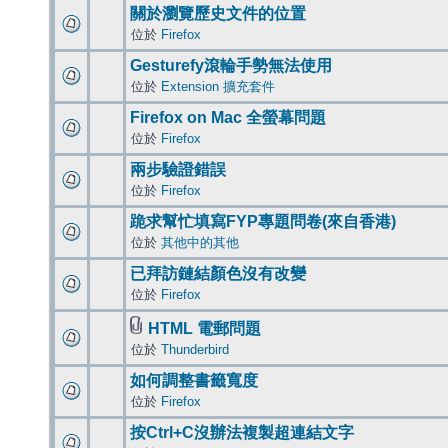
關於瀏覽歷史文件的位置
位於
Firefox
Gesturefy滾輪手勢無法使用
位於
Extension 擴充套件
Firefox on Mac 全螢幕問題
位於
Firefox
兩步驗證錯誤
位於
Firefox
跪求幫忙填寫FYP專題問卷(來自香港)
位於
其他中的其他
已拜訪鏈結顏色沒有改變
位於
Firefox
HTML 電郵問題
位於
Thunderbird
如何調整書籤寬度
位於
Firefox
按Ctrl+C沒辦法複製超連結文字