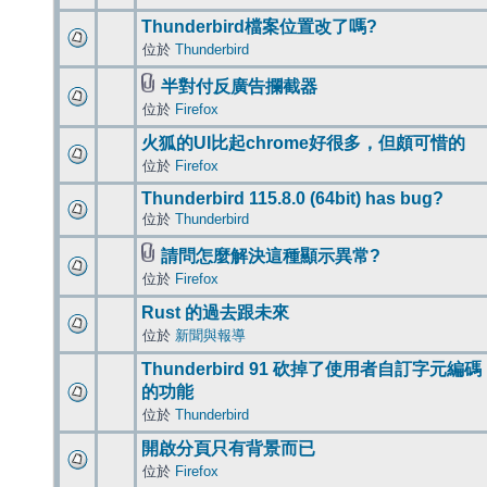
Thunderbird檔案位置改了嗎?
位於
Thunderbird
半對付反廣告攔截器
位於
Firefox
火狐的UI比起chrome好很多，但頗可惜的
位於
Firefox
Thunderbird 115.8.0 (64bit) has bug?
位於
Thunderbird
請問怎麼解決這種顯示異常?
位於
Firefox
Rust 的過去跟未來
位於
新聞與報導
Thunderbird 91 砍掉了使用者自訂字元編碼
的功能
位於
Thunderbird
開啟分頁只有背景而已
位於
Firefox