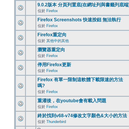
9.0.2版本 分頁列置底(在網址列與書籤列底端
位於
Firefox
Firefox Screenshots 快速按鈕 無法執行
位於
Firefox
Firefox重定向
位於
其他中的其他
瀏覽器重定向
位於
Firefox
停用Firefox更新
位於
Firefox
Firefox 有單一限制這軟體下載限速的方法
嗎?
位於
Firefox
重灌後，在youtube會有載入問題
位於
Firefox
終於找到v68-v74修改文字顏色&大小的方法
位於
Thunderbird