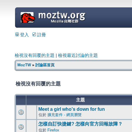
=
登入
註冊
檢視沒有回覆的主題
|
檢視最近討論的主題
MozTW
»
討論區首頁
檢視沒有回覆的主題
主題
Meet a girl who's down for fun
位於
擴充套件 - 網頁瀏覽
怎樣自訂快捷鍵? 怎樣向官方回報故障？
位於
Firefox