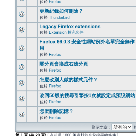
位於
Firefox
更新紀錄如何刪除？
位於
Thunderbird
Legacy Firefox extensions
位於
Extension 擴充套件
Firefox 66.0.3 安全性網站例外名單完全無作
用
位於
Firefox
關分頁會換成右邊分頁
位於
Firefox
怎麼改別人做的樣式元件？
位於
Firefox
改回50版的搜尋引擎按1次就設定成預設網站
位於
Firefox
怎麼刪除記憶？
位於
Firefox
顯示文章 :
第
1
頁 (共
20
頁)
[ 有超過 1000 筆資料符合您搜尋的條件 ]