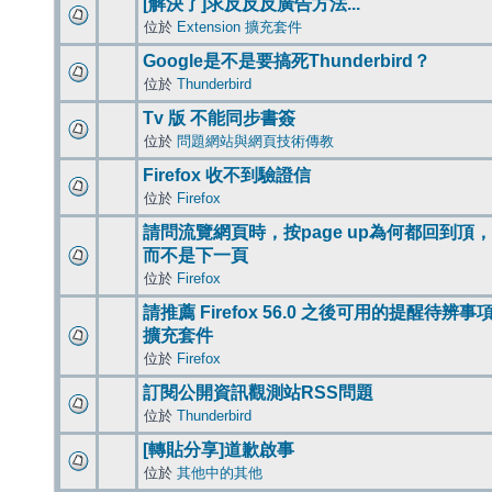
[解決了]求反反反廣告方法...
位於
Extension 擴充套件
Google是不是要搞死Thunderbird？
位於
Thunderbird
Tv 版 不能同步書簽
位於
問題網站與網頁技術傳教
Firefox 收不到驗證信
位於
Firefox
請問流覽網頁時，按page up為何都回到頂，
而不是下一頁
位於
Firefox
請推薦 Firefox 56.0 之後可用的提醒待辨事
擴充套件
位於
Firefox
訂閱公開資訊觀測站RSS問題
位於
Thunderbird
[轉貼分享]道歉啟事
位於
其他中的其他