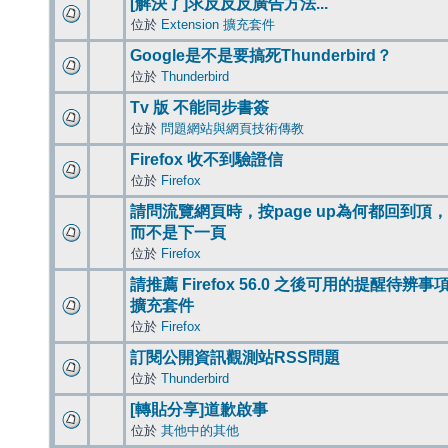
[解決了]求反反反廣告方法...
位於
Extension 擴充套件
Google是不是要搞死Thunderbird？
位於
Thunderbird
Tv 版 不能同步書簽
位於
問題網站與網頁技術傳教
Firefox 收不到驗證信
位於
Firefox
請問流覽網頁時，按page up為何都回到頂，
而不是下一頁
位於
Firefox
請推薦 Firefox 56.0 之後可用的提醒待辨事
擴充套件
位於
Firefox
訂閱公開資訊觀測站RSS問題
位於
Thunderbird
[轉貼分享]道歉啟事
位於
其他中的其他