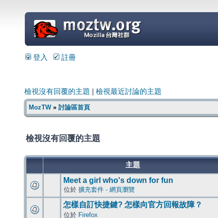
=
登入
註冊
檢視沒有回覆的主題
|
檢視最近討論的主題
MozTW
»
討論區首頁
檢視沒有回覆的主題
主題
Meet a girl who's down for fun
位於
擴充套件 - 網頁瀏覽
怎樣自訂快捷鍵? 怎樣向官方回報故障？
位於
Firefox