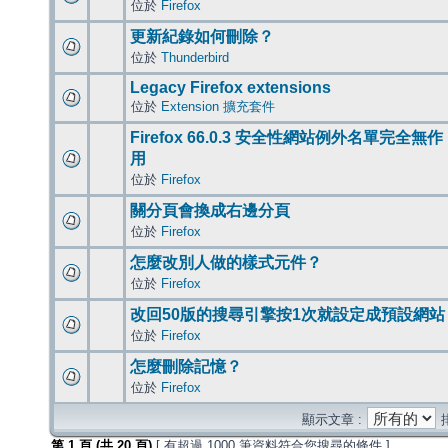
位於
Firefox
更新紀錄如何刪除？
位於
Thunderbird
Legacy Firefox extensions
位於
Extension 擴充套件
Firefox 66.0.3 安全性網站例外名單完全無作
用
位於
Firefox
關分頁會換成右邊分頁
位於
Firefox
怎麼改別人做的樣式元件？
位於
Firefox
改回50版的搜尋引擎按1次就設定成預設網站
位於
Firefox
怎麼刪除記憶？
位於
Firefox
顯示文章 :
第
1
頁 (共
20
頁)
[ 有超過 1000 筆資料符合您搜尋的條件 ]