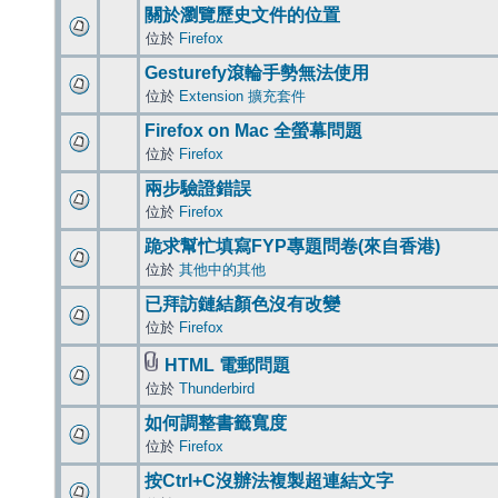
關於瀏覽歷史文件的位置
位於
Firefox
Gesturefy滾輪手勢無法使用
位於
Extension 擴充套件
Firefox on Mac 全螢幕問題
位於
Firefox
兩步驗證錯誤
位於
Firefox
跪求幫忙填寫FYP專題問卷(來自香港)
位於
其他中的其他
已拜訪鏈結顏色沒有改變
位於
Firefox
HTML 電郵問題
位於
Thunderbird
如何調整書籤寬度
位於
Firefox
按Ctrl+C沒辦法複製超連結文字