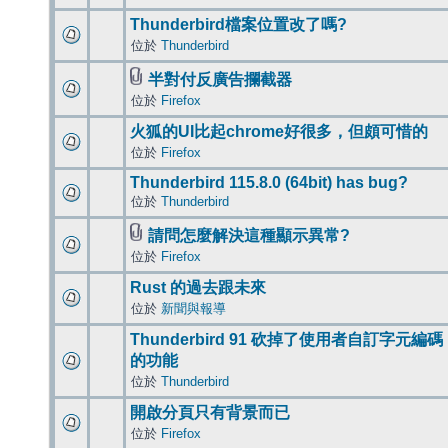
Thunderbird檔案位置改了嗎?
位於
Thunderbird
半對付反廣告攔截器
位於
Firefox
火狐的UI比起chrome好很多，但頗可惜的
位於
Firefox
Thunderbird 115.8.0 (64bit) has bug?
位於
Thunderbird
請問怎麼解決這種顯示異常?
位於
Firefox
Rust 的過去跟未來
位於
新聞與報導
Thunderbird 91 砍掉了使用者自訂字元編碼
的功能
位於
Thunderbird
開啟分頁只有背景而已
位於
Firefox