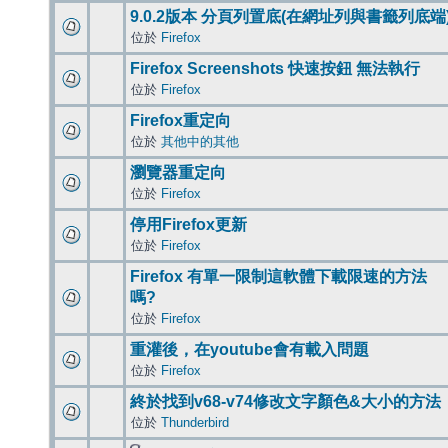
9.0.2版本 分頁列置底(在網址列與書籤列底端
位於
Firefox
Firefox Screenshots 快速按鈕 無法執行
位於
Firefox
Firefox重定向
位於
其他中的其他
瀏覽器重定向
位於
Firefox
停用Firefox更新
位於
Firefox
Firefox 有單一限制這軟體下載限速的方法
嗎?
位於
Firefox
重灌後，在youtube會有載入問題
位於
Firefox
終於找到v68-v74修改文字顏色&大小的方法
位於
Thunderbird