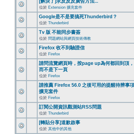
[解決了]求反反反廣告方法...
位於
Extension 擴充套件
Google是不是要搞死Thunderbird？
位於
Thunderbird
Tv 版 不能同步書簽
位於
問題網站與網頁技術傳教
Firefox 收不到驗證信
位於
Firefox
請問流覽網頁時，按page up為何都回到頂，
而不是下一頁
位於
Firefox
請推薦 Firefox 56.0 之後可用的提醒待辨事
擴充套件
位於
Firefox
訂閱公開資訊觀測站RSS問題
位於
Thunderbird
[轉貼分享]道歉啟事
位於
其他中的其他