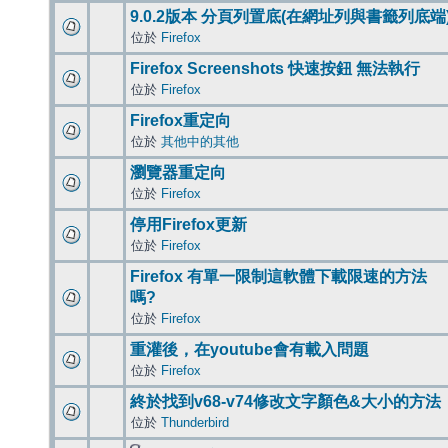
9.0.2版本 分頁列置底(在網址列與書籤列底端
位於
Firefox
Firefox Screenshots 快速按鈕 無法執行
位於
Firefox
Firefox重定向
位於
其他中的其他
瀏覽器重定向
位於
Firefox
停用Firefox更新
位於
Firefox
Firefox 有單一限制這軟體下載限速的方法
嗎?
位於
Firefox
重灌後，在youtube會有載入問題
位於
Firefox
終於找到v68-v74修改文字顏色&大小的方法
位於
Thunderbird