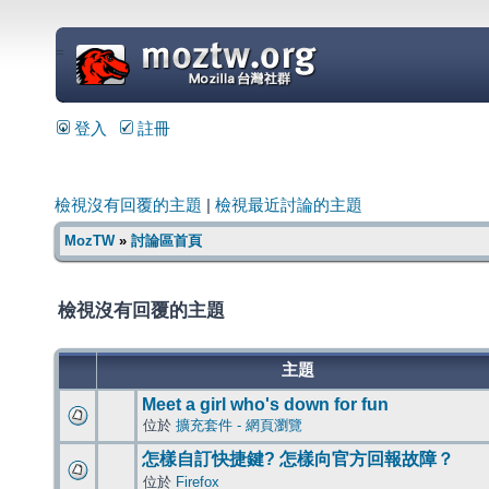
=
登入
註冊
檢視沒有回覆的主題
|
檢視最近討論的主題
MozTW
»
討論區首頁
檢視沒有回覆的主題
主題
Meet a girl who's down for fun
位於
擴充套件 - 網頁瀏覽
怎樣自訂快捷鍵? 怎樣向官方回報故障？
位於
Firefox