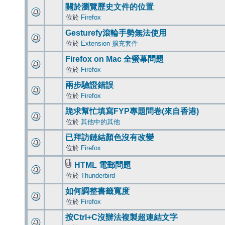
關於瀏覽歷史文件的位置
位於
Firefox
Gesturefy滾輪手勢無法使用
位於
Extension 擴充套件
Firefox on Mac 全螢幕問題
位於
Firefox
兩步驗證錯誤
位於
Firefox
跪求幫忙填寫FYP專題問卷(來自香港)
位於
其他中的其他
已拜訪鏈結顏色沒有改變
位於
Firefox
HTML 電郵問題
位於
Thunderbird
如何調整書籤寬度
位於
Firefox
按Ctrl+C沒辦法複製超連結文字