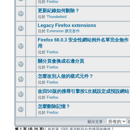
位於
Firefox
更新紀錄如何刪除？
位於
Thunderbird
Legacy Firefox extensions
位於
Extension 擴充套件
Firefox 66.0.3 安全性網站例外名單完全無作
用
位於
Firefox
關分頁會換成右邊分頁
位於
Firefox
怎麼改別人做的樣式元件？
位於
Firefox
改回50版的搜尋引擎按1次就設定成預設網站
位於
Firefox
怎麼刪除記憶？
位於
Firefox
顯示文章 :
第
1
頁 (共
20
頁)
[ 有超過 1000 筆資料符合您搜尋的條件 ]