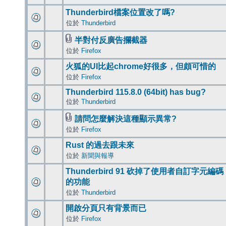
Thunderbird檔案位置改了嗎?
位於
Thunderbird
半對付反廣告攔截器
位於
Firefox
火狐的UI比起chrome好很多，但頗可惜的
位於
Firefox
Thunderbird 115.8.0 (64bit) has bug?
位於
Thunderbird
請問怎麼解決這種顯示異常?
位於
Firefox
Rust 的過去跟未來
位於
新聞與報導
Thunderbird 91 砍掉了使用者自訂字元編碼
的功能
位於
Thunderbird
開啟分頁只有背景而已
位於
Firefox