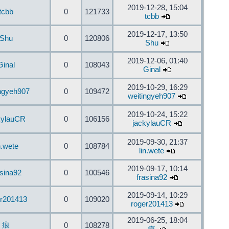
2019-12-28, 15:04
tcbb
0
121733
tcbb
2019-12-17, 13:50
Shu
0
120806
Shu
2019-12-06, 01:40
Ginal
0
108043
Ginal
2019-10-29, 16:29
ingyeh907
0
109472
weitingyeh907
2019-10-24, 15:22
kylauCR
0
106156
jackylauCR
2019-09-30, 21:37
n.wete
0
108784
lin.wete
2019-09-17, 10:14
asina92
0
100546
frasina92
2019-09-14, 10:29
er201413
0
109020
roger201413
2019-06-25, 18:04
痕
0
108278