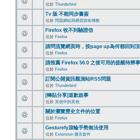
位於
Thunderbird
Tv 版 不能同步書簽
位於
問題網站與網頁技術傳教
Firefox 收不到驗證信
位於
Firefox
請問流覽網頁時，按page up為何都回到
位於
Firefox
請推薦 Firefox 56.0 之後可用的提醒待
位於
Firefox
訂閱公開資訊觀測站RSS問題
位於
Thunderbird
[轉貼分享]道歉啟事
位於
其他中的其他
關於瀏覽歷史文件的位置
位於
Firefox
Gesturefy滾輪手勢無法使用
位於
Extension 擴充套件