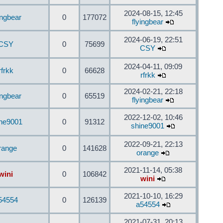
2024-08-15, 12:45
ingbear
0
177072
flyingbear
2024-06-19, 22:51
CSY
0
75699
CSY
2024-04-11, 09:09
rfrkk
0
66628
rfrkk
2024-02-21, 22:18
ingbear
0
65519
flyingbear
2022-12-02, 10:46
ine9001
0
91312
shine9001
2022-09-21, 22:13
range
0
141628
orange
2021-11-14, 05:38
wini
0
106842
wini
2021-10-10, 16:29
54554
0
126139
a54554
2021-07-31, 20:13