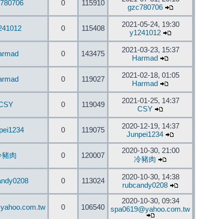
780706
0
115910
gzc780706
2021-05-24, 19:30
241012
0
115408
y1241012
2021-03-23, 15:37
armad
0
143475
Harmad
2021-02-18, 01:05
armad
0
119027
Harmad
2021-01-25, 14:37
CSY
0
119049
CSY
2020-12-19, 14:37
pei1234
0
119075
Junpei1234
2020-10-30, 21:00
冷豬肉
0
120007
冷豬肉
2020-10-30, 14:38
andy0208
0
113024
rubcandy0208
2020-10-30, 09:34
yahoo.com.tw
0
106540
spa0619@yahoo.com.tw