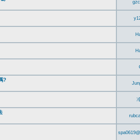
gzc
y1
H
H
嗎?
Jun
法
rubc
spa0619@