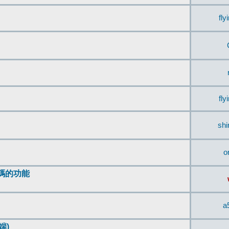
fly
fly
sh
o
編碼的功能
a
端)