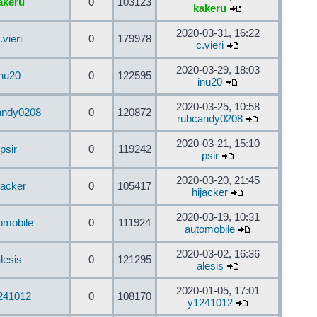
akeru
0
103123
kakeru
2020-03-31, 16:22
.vieri
0
179978
c.vieri
2020-03-29, 18:03
inu20
0
122595
inu20
2020-03-25, 10:58
andy0208
0
120872
rubcandy0208
2020-03-21, 15:10
psir
0
119242
psir
2020-03-20, 21:45
jacker
0
105417
hijacker
2020-03-19, 10:31
omobile
0
111924
automobile
2020-03-02, 16:36
lesis
0
121295
alesis
2020-01-05, 17:01
241012
0
108170
y1241012