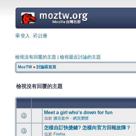
=
登入
註冊
檢視沒有回覆的主題
|
檢視最近討論的主題
MozTW
»
討論區首頁
檢視沒有回覆的主題
Meet a girl who's down for fun
位於
擴充套件 - 網頁瀏覽
怎樣自訂快捷鍵? 怎樣向官方回報故障？
位於
Firefox