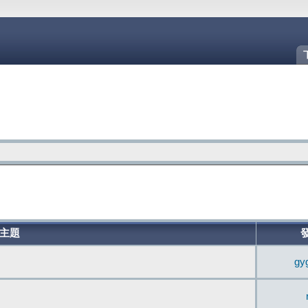
主題
gy