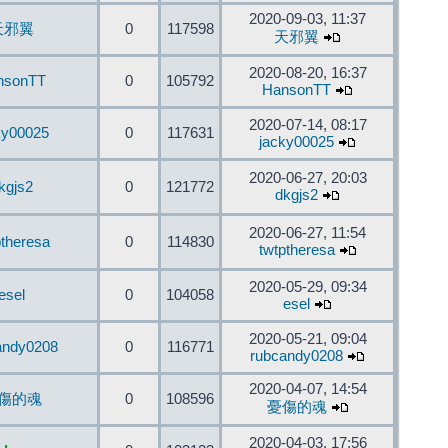
2020-09-03, 11:37
天邪翼
0
117598
天邪翼
2020-08-20, 16:37
nsonTT
0
105792
HansonTT
2020-07-14, 08:17
ky00025
0
117631
jacky00025
2020-06-27, 20:03
kgjs2
0
121772
dkgjs2
2020-06-27, 11:54
ptheresa
0
114830
twtptheresa
2020-05-29, 09:34
esel
0
104058
esel
2020-05-21, 09:04
andy0208
0
116771
rubcandy0208
2020-04-07, 14:54
傷的魂
0
108596
憂傷的魂
2020-04-03, 17:56