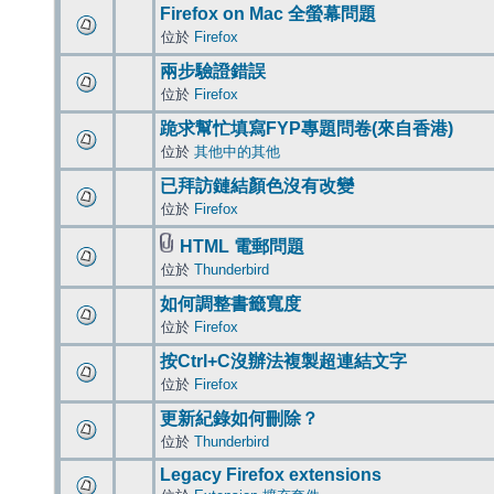
Firefox on Mac 全螢幕問題
位於
Firefox
兩步驗證錯誤
位於
Firefox
跪求幫忙填寫FYP專題問卷(來自香港)
位於
其他中的其他
已拜訪鏈結顏色沒有改變
位於
Firefox
HTML 電郵問題
位於
Thunderbird
如何調整書籤寬度
位於
Firefox
按Ctrl+C沒辦法複製超連結文字
位於
Firefox
更新紀錄如何刪除？
位於
Thunderbird
Legacy Firefox extensions