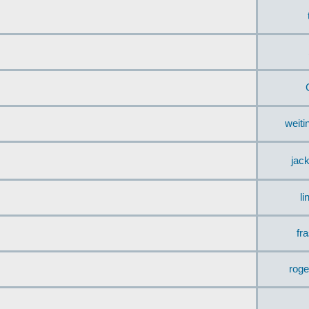
weit
jac
li
fr
rog