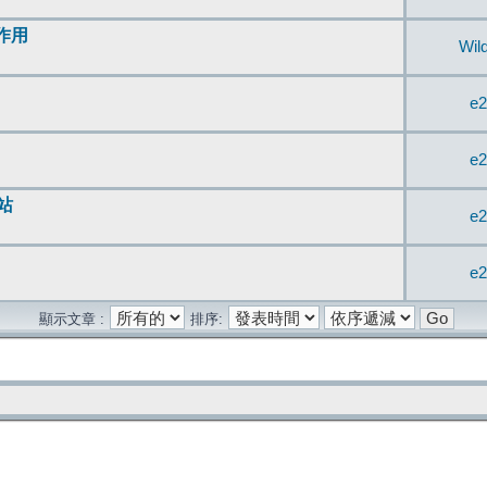
無作用
Wil
e2
e2
站
e2
e2
顯示文章 :
排序: