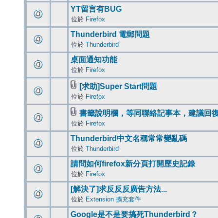
YT留言有BUG
位於
Firefox
Thunderbird 電郵問題
位於
Thunderbird
桌面通知功能
位於
Firefox
[求助]Super Start問題
位於
Firefox
書籤說明欄，等同聯絡記事本，建議回
位於
Firefox
Thunderbird中文名稱常常變亂碼
位於
Thunderbird
請問如何firefox新分頁打開歷史記錄
位於
Firefox
[解決了]求反反反廣告方法...
位於
Extension 擴充套件
Google是不是要搞死Thunderbird？