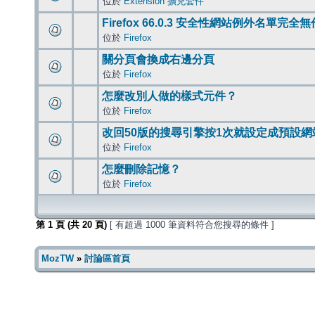
位於
Extension 擴充套件
Firefox 66.0.3 安全性網站例外名單完全
位於
Firefox
關分頁會換成右邊分頁
位於
Firefox
怎麼改別人做的樣式元件？
位於
Firefox
改回50版的搜尋引擎按1次就設定成預設網
位於
Firefox
怎麼刪除記憶？
位於
Firefox
第
1
頁 (共
20
頁)
[ 有超過 1000 筆資料符合您搜尋的條件 ]
MozTW
»
討論區首頁