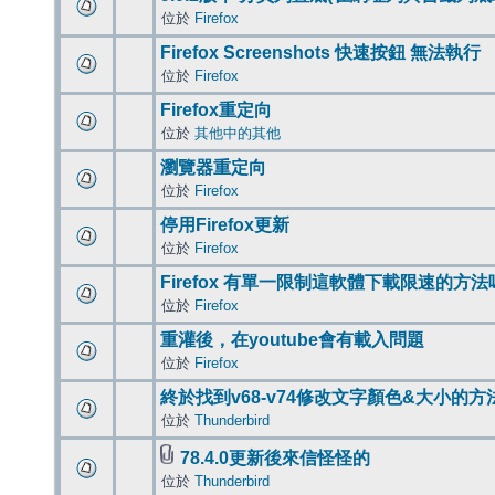
位於
Firefox
Firefox Screenshots 快速按鈕 無法執行
位於
Firefox
Firefox重定向
位於
其他中的其他
瀏覽器重定向
位於
Firefox
停用Firefox更新
位於
Firefox
Firefox 有單一限制這軟體下載限速的方法
位於
Firefox
重灌後，在youtube會有載入問題
位於
Firefox
終於找到v68-v74修改文字顏色&大小的方
位於
Thunderbird
78.4.0更新後來信怪怪的
位於
Thunderbird