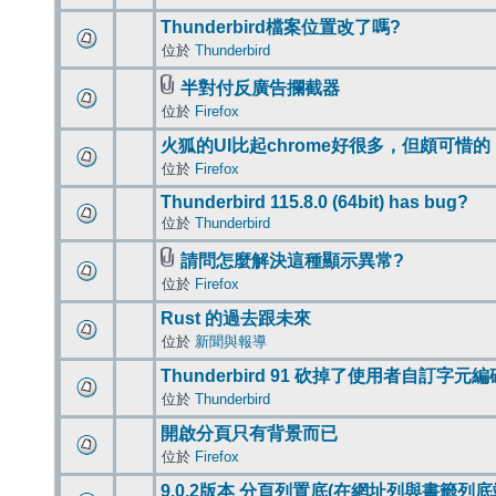
Thunderbird檔案位置改了嗎?
位於
Thunderbird
半對付反廣告攔截器
位於
Firefox
火狐的UI比起chrome好很多，但頗可惜的
位於
Firefox
Thunderbird 115.8.0 (64bit) has bug?
位於
Thunderbird
請問怎麼解決這種顯示異常?
位於
Firefox
Rust 的過去跟未來
位於
新聞與報導
Thunderbird 91 砍掉了使用者自訂字元
位於
Thunderbird
開啟分頁只有背景而已
位於
Firefox
9.0.2版本 分頁列置底(在網址列與書籤列底