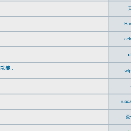
Ha
jac
d
復功能．
twt
rubc
憂