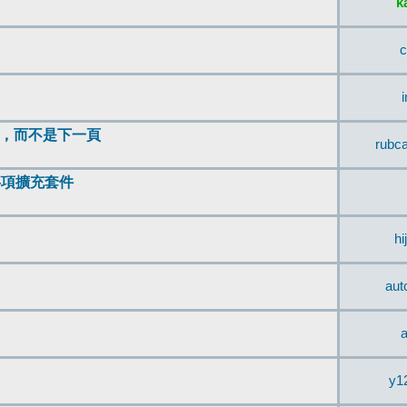
k
c
頂，而不是下一頁
rubc
辨事項擴充套件
hi
aut
a
y1