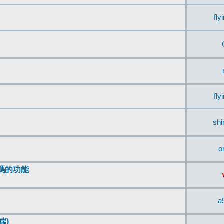
fly
fly
sh
o
編碼的功能
a
端)