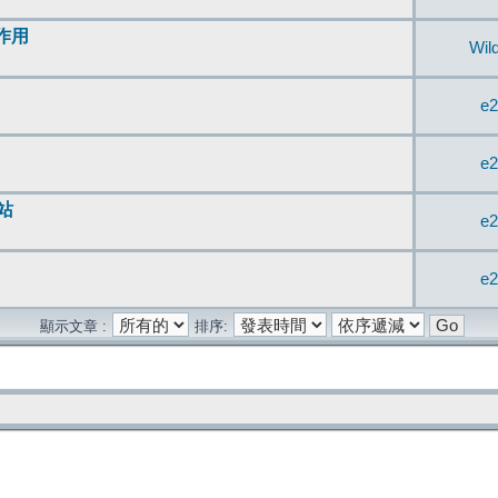
無作用
Wil
e2
e2
站
e2
e2
顯示文章 :
排序: