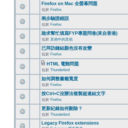
Firefox on Mac 全螢幕問題
位於
Firefox
兩步驗證錯誤
位於
Firefox
跪求幫忙填寫FYP專題問卷(來自香港)
位於
其他中的其他
已拜訪鏈結顏色沒有改變
位於
Firefox
HTML 電郵問題
位於
Thunderbird
如何調整書籤寬度
位於
Firefox
按Ctrl+C沒辦法複製超連結文字
位於
Firefox
更新紀錄如何刪除？
位於
Thunderbird
Legacy Firefox extensions