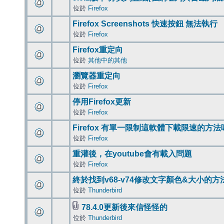
位於
Firefox
Firefox Screenshots 快速按鈕 無法執行
位於
Firefox
Firefox重定向
位於
其他中的其他
瀏覽器重定向
位於
Firefox
停用Firefox更新
位於
Firefox
Firefox 有單一限制這軟體下載限速的方法
位於
Firefox
重灌後，在youtube會有載入問題
位於
Firefox
終於找到v68-v74修改文字顏色&大小的方
位於
Thunderbird
78.4.0更新後來信怪怪的
位於
Thunderbird