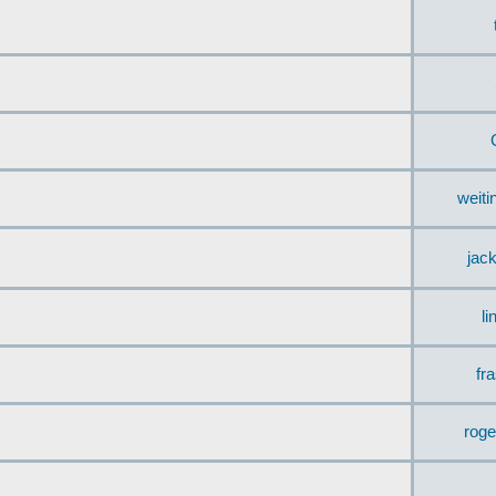
weit
jac
li
fr
rog