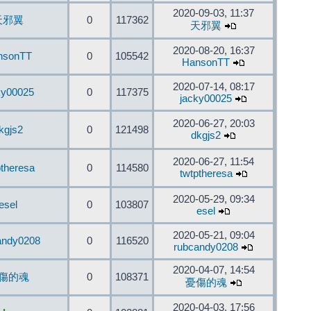
2020-09-03, 11:37
天邪翼
0
117362
天邪翼
2020-08-20, 16:37
nsonTT
0
105542
HansonTT
2020-07-14, 08:17
ky00025
0
117375
jacky00025
2020-06-27, 20:03
kgjs2
0
121498
dkgjs2
2020-06-27, 11:54
ptheresa
0
114580
twtptheresa
2020-05-29, 09:34
esel
0
103807
esel
2020-05-21, 09:04
andy0208
0
116520
rubcandy0208
2020-04-07, 14:54
傷的魂
0
108371
憂傷的魂
2020-04-03, 17:56