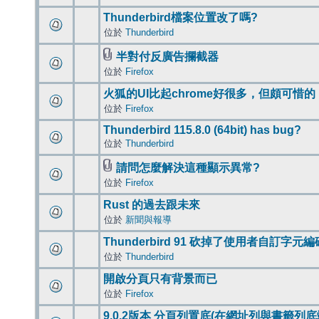
Thunderbird檔案位置改了嗎?
位於
Thunderbird
半對付反廣告攔截器
位於
Firefox
火狐的UI比起chrome好很多，但頗可惜的
位於
Firefox
Thunderbird 115.8.0 (64bit) has bug?
位於
Thunderbird
請問怎麼解決這種顯示異常?
位於
Firefox
Rust 的過去跟未來
位於
新聞與報導
Thunderbird 91 砍掉了使用者自訂字元
位於
Thunderbird
開啟分頁只有背景而已
位於
Firefox
9.0.2版本 分頁列置底(在網址列與書籤列底