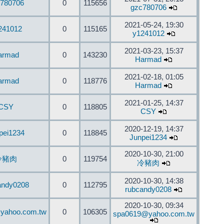
780706
0
115656
gzc780706
2021-05-24, 19:30
241012
0
115165
y1241012
2021-03-23, 15:37
armad
0
143230
Harmad
2021-02-18, 01:05
armad
0
118776
Harmad
2021-01-25, 14:37
CSY
0
118805
CSY
2020-12-19, 14:37
pei1234
0
118845
Junpei1234
2020-10-30, 21:00
冷豬肉
0
119754
冷豬肉
2020-10-30, 14:38
andy0208
0
112795
rubcandy0208
2020-10-30, 09:34
yahoo.com.tw
0
106305
spa0619@yahoo.com.tw