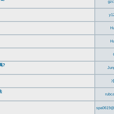
gzc
y1
H
H
嗎?
Jun
法
rubc
spa0619@