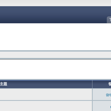
主題
gy