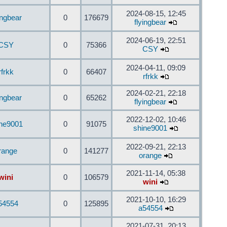
2024-08-15, 12:45
ingbear
0
176679
flyingbear
2024-06-19, 22:51
CSY
0
75366
CSY
2024-04-11, 09:09
rfrkk
0
66407
rfrkk
2024-02-21, 22:18
ingbear
0
65262
flyingbear
2022-12-02, 10:46
ine9001
0
91075
shine9001
2022-09-21, 22:13
range
0
141277
orange
2021-11-14, 05:38
wini
0
106579
wini
2021-10-10, 16:29
54554
0
125895
a54554
2021-07-31, 20:13