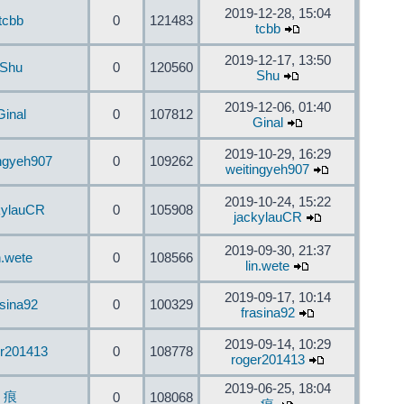
2019-12-28, 15:04
tcbb
0
121483
tcbb
2019-12-17, 13:50
Shu
0
120560
Shu
2019-12-06, 01:40
Ginal
0
107812
Ginal
2019-10-29, 16:29
ingyeh907
0
109262
weitingyeh907
2019-10-24, 15:22
kylauCR
0
105908
jackylauCR
2019-09-30, 21:37
n.wete
0
108566
lin.wete
2019-09-17, 10:14
asina92
0
100329
frasina92
2019-09-14, 10:29
er201413
0
108778
roger201413
2019-06-25, 18:04
痕
0
108068