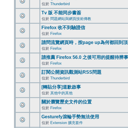
位於
Thunderbird
Tv 版 不能同步書簽
位於
問題網站與網頁技術傳教
Firefox 收不到驗證信
位於
Firefox
請問流覽網頁時，按page up為何都回到
位於
Firefox
請推薦 Firefox 56.0 之後可用的提醒待
位於
Firefox
訂閱公開資訊觀測站RSS問題
位於
Thunderbird
[轉貼分享]道歉啟事
位於
其他中的其他
關於瀏覽歷史文件的位置
位於
Firefox
Gesturefy滾輪手勢無法使用
位於
Extension 擴充套件