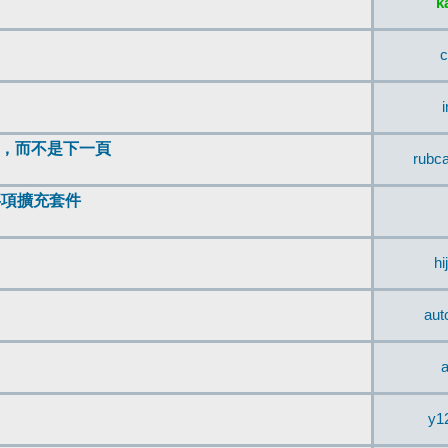
k
c
頂，而不是下一頁
rubc
辨事項擴充套件
hi
aut
a
y1