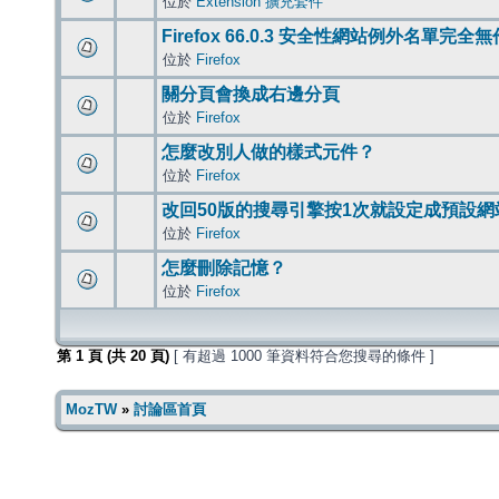
位於
Extension 擴充套件
Firefox 66.0.3 安全性網站例外名單完全
位於
Firefox
關分頁會換成右邊分頁
位於
Firefox
怎麼改別人做的樣式元件？
位於
Firefox
改回50版的搜尋引擎按1次就設定成預設網
位於
Firefox
怎麼刪除記憶？
位於
Firefox
第
1
頁 (共
20
頁)
[ 有超過 1000 筆資料符合您搜尋的條件 ]
MozTW
»
討論區首頁