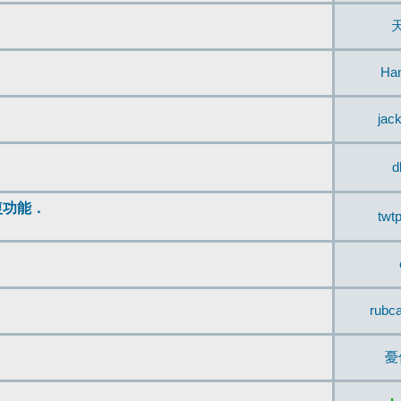
Ha
jac
d
復功能．
twt
rubc
憂