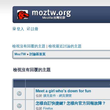
=
登入
註冊
檢視沒有回覆的主題
|
檢視最近討論的主題
MozTW
»
討論區首頁
檢視沒有回覆的主題
Meet a girl who's down for fun
位於
擴充套件 - 網頁瀏覽
怎樣自訂快捷鍵? 怎樣向官方回報故障？
位於
Firefox