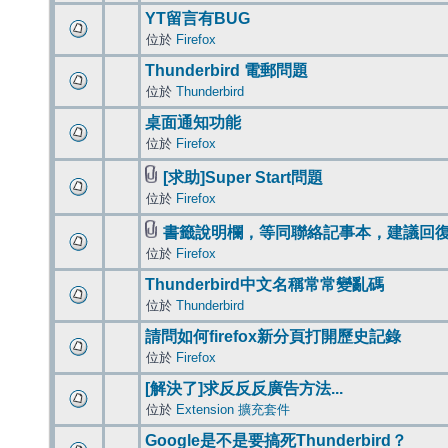
YT留言有BUG
位於
Firefox
Thunderbird 電郵問題
位於
Thunderbird
桌面通知功能
位於
Firefox
[求助]Super Start問題
位於
Firefox
書籤說明欄，等同聯絡記事本，建議回
位於
Firefox
Thunderbird中文名稱常常變亂碼
位於
Thunderbird
請問如何firefox新分頁打開歷史記錄
位於
Firefox
[解決了]求反反反廣告方法...
位於
Extension 擴充套件
Google是不是要搞死Thunderbird？