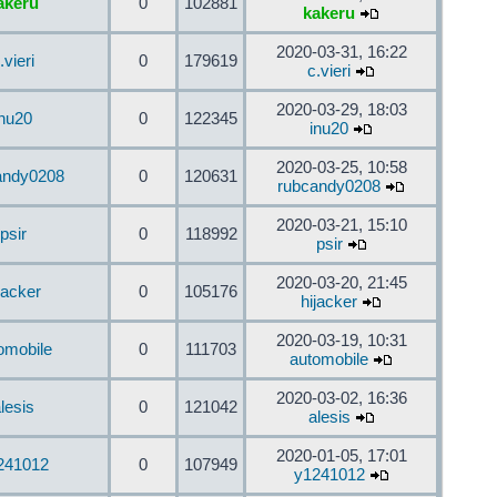
akeru
0
102881
kakeru
2020-03-31, 16:22
.vieri
0
179619
c.vieri
2020-03-29, 18:03
inu20
0
122345
inu20
2020-03-25, 10:58
andy0208
0
120631
rubcandy0208
2020-03-21, 15:10
psir
0
118992
psir
2020-03-20, 21:45
jacker
0
105176
hijacker
2020-03-19, 10:31
omobile
0
111703
automobile
2020-03-02, 16:36
lesis
0
121042
alesis
2020-01-05, 17:01
241012
0
107949
y1241012