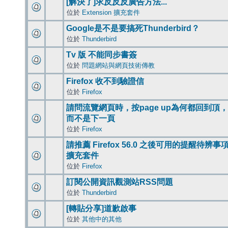
[解決了]求反反反廣告方法...
位於
Extension 擴充套件
Google是不是要搞死Thunderbird？
位於
Thunderbird
Tv 版 不能同步書簽
位於
問題網站與網頁技術傳教
Firefox 收不到驗證信
位於
Firefox
請問流覽網頁時，按page up為何都回到頂，
而不是下一頁
位於
Firefox
請推薦 Firefox 56.0 之後可用的提醒待辨事
擴充套件
位於
Firefox
訂閱公開資訊觀測站RSS問題
位於
Thunderbird
[轉貼分享]道歉啟事
位於
其他中的其他