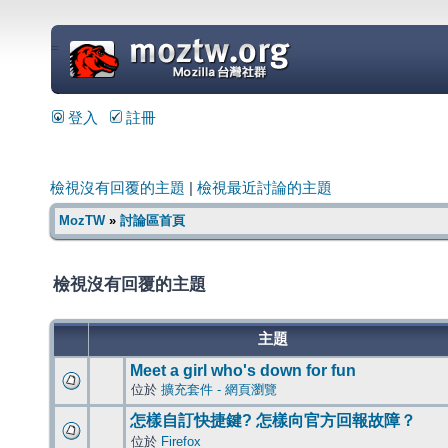
=
登入
註冊
檢視沒有回覆的主題
|
檢視最近討論的主題
MozTW
»
討論區首頁
檢視沒有回覆的主題
主題
Meet a girl who's down for fun
位於
擴充套件 - 網頁瀏覽
怎樣自訂快捷鍵? 怎樣向官方回報故障？
位於
Firefox