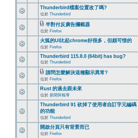
Thunderbird檔案位置改了嗎?
位於
Thunderbird
半對付反廣告攔截器
位於
Firefox
火狐的UI比起chrome好很多，但頗可惜的
位於
Firefox
Thunderbird 115.8.0 (64bit) has bug?
位於
Thunderbird
請問怎麼解決這種顯示異常?
位於
Firefox
Rust 的過去跟未來
位於
新聞與報導
Thunderbird 91 砍掉了使用者自訂字元編碼
的功能
位於
Thunderbird
開啟分頁只有背景而已
位於
Firefox