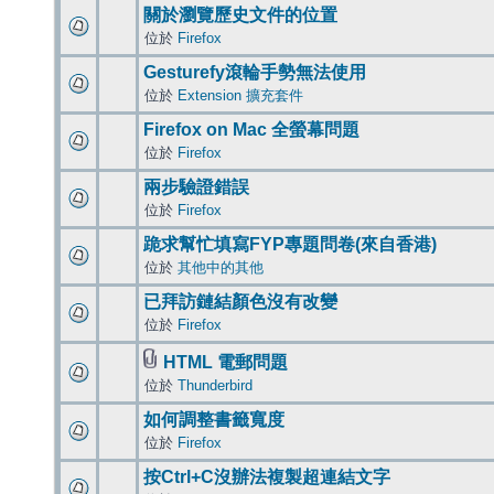
關於瀏覽歷史文件的位置
位於
Firefox
Gesturefy滾輪手勢無法使用
位於
Extension 擴充套件
Firefox on Mac 全螢幕問題
位於
Firefox
兩步驗證錯誤
位於
Firefox
跪求幫忙填寫FYP專題問卷(來自香港)
位於
其他中的其他
已拜訪鏈結顏色沒有改變
位於
Firefox
HTML 電郵問題
位於
Thunderbird
如何調整書籤寬度
位於
Firefox
按Ctrl+C沒辦法複製超連結文字