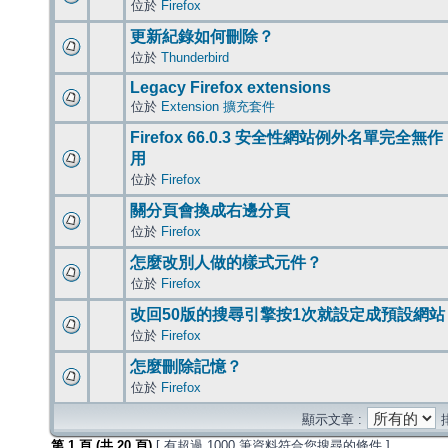
位於
Firefox
更新紀錄如何刪除？
位於
Thunderbird
Legacy Firefox extensions
位於
Extension 擴充套件
Firefox 66.0.3 安全性網站例外名單完全無作
用
位於
Firefox
關分頁會換成右邊分頁
位於
Firefox
怎麼改別人做的樣式元件？
位於
Firefox
改回50版的搜尋引擎按1次就設定成預設網站
位於
Firefox
怎麼刪除記憶？
位於
Firefox
顯示文章 :
第
1
頁 (共
20
頁)
[ 有超過 1000 筆資料符合您搜尋的條件 ]