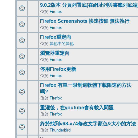
9.0.2版本 分頁列置底(在網址列與書籤列底端
位於
Firefox
Firefox Screenshots 快速按鈕 無法執行
位於
Firefox
Firefox重定向
位於
其他中的其他
瀏覽器重定向
位於
Firefox
停用Firefox更新
位於
Firefox
Firefox 有單一限制這軟體下載限速的方法
嗎?
位於
Firefox
重灌後，在youtube會有載入問題
位於
Firefox
終於找到v68-v74修改文字顏色&大小的方法
位於
Thunderbird