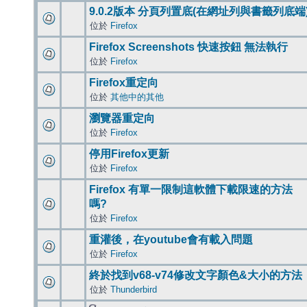
9.0.2版本 分頁列置底(在網址列與書籤列底端
位於
Firefox
Firefox Screenshots 快速按鈕 無法執行
位於
Firefox
Firefox重定向
位於
其他中的其他
瀏覽器重定向
位於
Firefox
停用Firefox更新
位於
Firefox
Firefox 有單一限制這軟體下載限速的方法
嗎?
位於
Firefox
重灌後，在youtube會有載入問題
位於
Firefox
終於找到v68-v74修改文字顏色&大小的方法
位於
Thunderbird