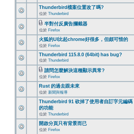
Thunderbird檔案位置改了嗎?
位於
Thunderbird
半對付反廣告攔截器
位於
Firefox
火狐的UI比起chrome好很多，但頗可惜的
位於
Firefox
Thunderbird 115.8.0 (64bit) has bug?
位於
Thunderbird
請問怎麼解決這種顯示異常?
位於
Firefox
Rust 的過去跟未來
位於
新聞與報導
Thunderbird 91 砍掉了使用者自訂字元編碼
的功能
位於
Thunderbird
開啟分頁只有背景而已
位於
Firefox