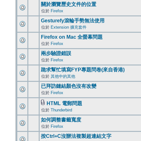
關於瀏覽歷史文件的位置
位於
Firefox
Gesturefy滾輪手勢無法使用
位於
Extension 擴充套件
Firefox on Mac 全螢幕問題
位於
Firefox
兩步驗證錯誤
位於
Firefox
跪求幫忙填寫FYP專題問卷(來自香港)
位於
其他中的其他
已拜訪鏈結顏色沒有改變
位於
Firefox
HTML 電郵問題
位於
Thunderbird
如何調整書籤寬度
位於
Firefox
按Ctrl+C沒辦法複製超連結文字