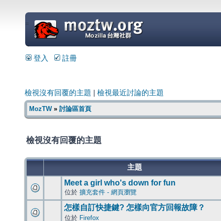
=
登入
註冊
檢視沒有回覆的主題
|
檢視最近討論的主題
MozTW
»
討論區首頁
檢視沒有回覆的主題
主題
Meet a girl who's down for fun
位於
擴充套件 - 網頁瀏覽
怎樣自訂快捷鍵? 怎樣向官方回報故障？
位於
Firefox