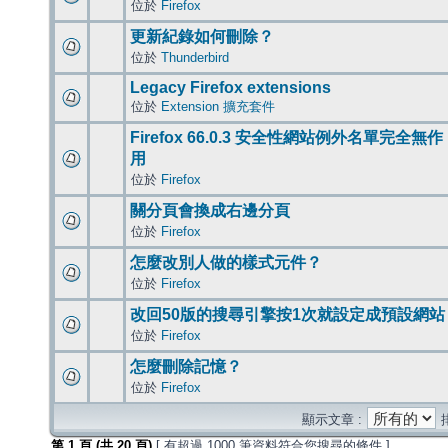
位於
Firefox
更新紀錄如何刪除？
位於
Thunderbird
Legacy Firefox extensions
位於
Extension 擴充套件
Firefox 66.0.3 安全性網站例外名單完全無作
用
位於
Firefox
關分頁會換成右邊分頁
位於
Firefox
怎麼改別人做的樣式元件？
位於
Firefox
改回50版的搜尋引擎按1次就設定成預設網站
位於
Firefox
怎麼刪除記憶？
位於
Firefox
顯示文章 :
第
1
頁 (共
20
頁)
[ 有超過 1000 筆資料符合您搜尋的條件 ]