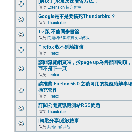
[解決了]求反反反廣告方法...
位於
Extension 擴充套件
Google是不是要搞死Thunderbird？
位於
Thunderbird
Tv 版 不能同步書簽
位於
問題網站與網頁技術傳教
Firefox 收不到驗證信
位於
Firefox
請問流覽網頁時，按page up為何都回到頂，
而不是下一頁
位於
Firefox
請推薦 Firefox 56.0 之後可用的提醒待辨事
擴充套件
位於
Firefox
訂閱公開資訊觀測站RSS問題
位於
Thunderbird
[轉貼分享]道歉啟事
位於
其他中的其他