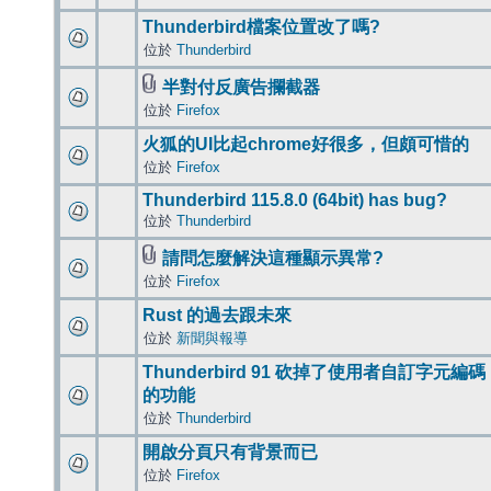
Thunderbird檔案位置改了嗎?
位於
Thunderbird
半對付反廣告攔截器
位於
Firefox
火狐的UI比起chrome好很多，但頗可惜的
位於
Firefox
Thunderbird 115.8.0 (64bit) has bug?
位於
Thunderbird
請問怎麼解決這種顯示異常?
位於
Firefox
Rust 的過去跟未來
位於
新聞與報導
Thunderbird 91 砍掉了使用者自訂字元編碼
的功能
位於
Thunderbird
開啟分頁只有背景而已
位於
Firefox