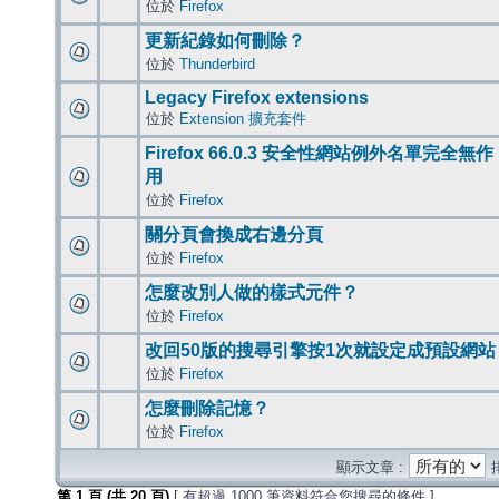
位於
Firefox
更新紀錄如何刪除？
位於
Thunderbird
Legacy Firefox extensions
位於
Extension 擴充套件
Firefox 66.0.3 安全性網站例外名單完全無作
用
位於
Firefox
關分頁會換成右邊分頁
位於
Firefox
怎麼改別人做的樣式元件？
位於
Firefox
改回50版的搜尋引擎按1次就設定成預設網站
位於
Firefox
怎麼刪除記憶？
位於
Firefox
顯示文章 :
第
1
頁 (共
20
頁)
[ 有超過 1000 筆資料符合您搜尋的條件 ]