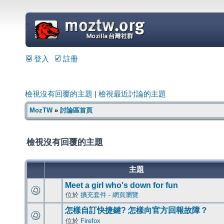
=
登入
註冊
檢視沒有回覆的主題
|
檢視最近討論的主題
MozTW
»
討論區首頁
檢視沒有回覆的主題
主題
Meet a girl who's down for fun
位於
擴充套件 - 網頁瀏覽
怎樣自訂快捷鍵? 怎樣向官方回報故障？
位於
Firefox