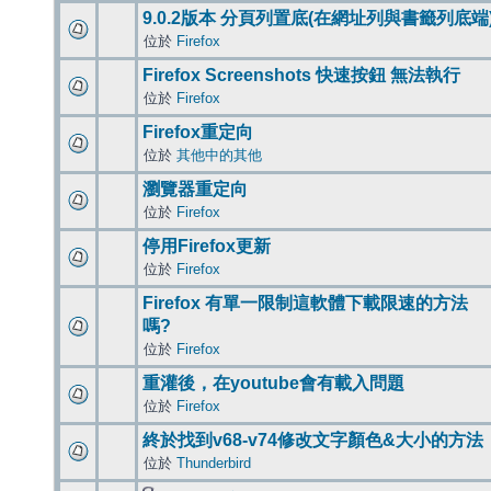
9.0.2版本 分頁列置底(在網址列與書籤列底端
位於
Firefox
Firefox Screenshots 快速按鈕 無法執行
位於
Firefox
Firefox重定向
位於
其他中的其他
瀏覽器重定向
位於
Firefox
停用Firefox更新
位於
Firefox
Firefox 有單一限制這軟體下載限速的方法
嗎?
位於
Firefox
重灌後，在youtube會有載入問題
位於
Firefox
終於找到v68-v74修改文字顏色&大小的方法
位於
Thunderbird