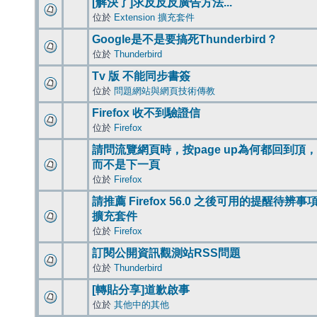
[解決了]求反反反廣告方法...
位於
Extension 擴充套件
Google是不是要搞死Thunderbird？
位於
Thunderbird
Tv 版 不能同步書簽
位於
問題網站與網頁技術傳教
Firefox 收不到驗證信
位於
Firefox
請問流覽網頁時，按page up為何都回到頂，
而不是下一頁
位於
Firefox
請推薦 Firefox 56.0 之後可用的提醒待辨事
擴充套件
位於
Firefox
訂閱公開資訊觀測站RSS問題
位於
Thunderbird
[轉貼分享]道歉啟事
位於
其他中的其他