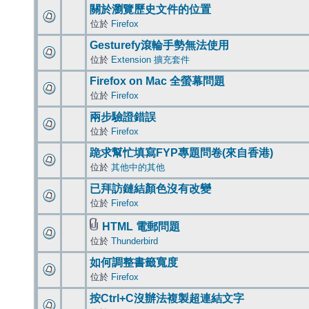
關於瀏覽歷史文件的位置
位於
Firefox
Gesturefy滾輪手勢無法使用
位於
Extension 擴充套件
Firefox on Mac 全螢幕問題
位於
Firefox
兩步驗證錯誤
位於
Firefox
跪求幫忙填寫FYP專題問卷(來自香港)
位於
其他中的其他
已拜訪鏈結顏色沒有改變
位於
Firefox
HTML 電郵問題
位於
Thunderbird
如何調整書籤寬度
位於
Firefox
按Ctrl+C沒辦法複製超連結文字