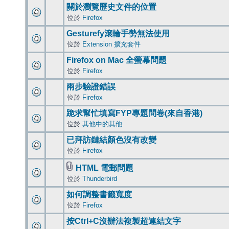
關於瀏覽歷史文件的位置
位於
Firefox
Gesturefy滾輪手勢無法使用
位於
Extension 擴充套件
Firefox on Mac 全螢幕問題
位於
Firefox
兩步驗證錯誤
位於
Firefox
跪求幫忙填寫FYP專題問卷(來自香港)
位於
其他中的其他
已拜訪鏈結顏色沒有改變
位於
Firefox
HTML 電郵問題
位於
Thunderbird
如何調整書籤寬度
位於
Firefox
按Ctrl+C沒辦法複製超連結文字