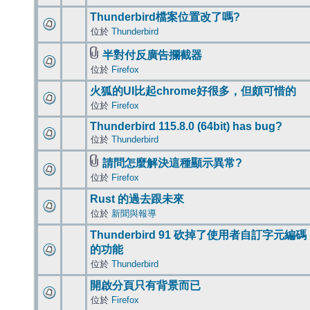
Thunderbird檔案位置改了嗎?
位於
Thunderbird
半對付反廣告攔截器
位於
Firefox
火狐的UI比起chrome好很多，但頗可惜的
位於
Firefox
Thunderbird 115.8.0 (64bit) has bug?
位於
Thunderbird
請問怎麼解決這種顯示異常?
位於
Firefox
Rust 的過去跟未來
位於
新聞與報導
Thunderbird 91 砍掉了使用者自訂字元編碼
的功能
位於
Thunderbird
開啟分頁只有背景而已
位於
Firefox