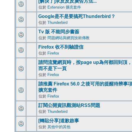
[解決了]求反反反廣告方法...
位於
Extension 擴充套件
Google是不是要搞死Thunderbird？
位於
Thunderbird
Tv 版 不能同步書簽
位於
問題網站與網頁技術傳教
Firefox 收不到驗證信
位於
Firefox
請問流覽網頁時，按page up為何都回到頂，
而不是下一頁
位於
Firefox
請推薦 Firefox 56.0 之後可用的提醒待辨事
擴充套件
位於
Firefox
訂閱公開資訊觀測站RSS問題
位於
Thunderbird
[轉貼分享]道歉啟事
位於
其他中的其他