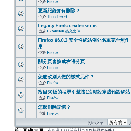
位於
Firefox
更新紀錄如何刪除？
位於
Thunderbird
Legacy Firefox extensions
位於
Extension 擴充套件
Firefox 66.0.3 安全性網站例外名單完全無作
用
位於
Firefox
關分頁會換成右邊分頁
位於
Firefox
怎麼改別人做的樣式元件？
位於
Firefox
改回50版的搜尋引擎按1次就設定成預設網站
位於
Firefox
怎麼刪除記憶？
位於
Firefox
顯示文章 :
第
1
頁 (共
20
頁)
[ 有超過 1000 筆資料符合您搜尋的條件 ]