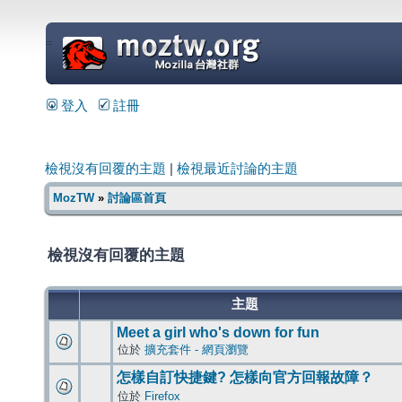
=
登入
註冊
檢視沒有回覆的主題
|
檢視最近討論的主題
MozTW
»
討論區首頁
檢視沒有回覆的主題
主題
Meet a girl who's down for fun
位於
擴充套件 - 網頁瀏覽
怎樣自訂快捷鍵? 怎樣向官方回報故障？
位於
Firefox