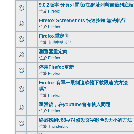
9.0.2版本 分頁列置底(在網址列與書籤列底端
位於
Firefox
Firefox Screenshots 快速按鈕 無法執行
位於
Firefox
Firefox重定向
位於
其他中的其他
瀏覽器重定向
位於
Firefox
停用Firefox更新
位於
Firefox
Firefox 有單一限制這軟體下載限速的方法
嗎?
位於
Firefox
重灌後，在youtube會有載入問題
位於
Firefox
終於找到v68-v74修改文字顏色&大小的方法
位於
Thunderbird