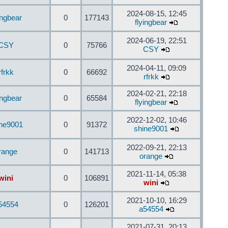
2024-08-15, 12:45
ingbear
0
177143
flyingbear
2024-06-19, 22:51
CSY
0
75766
CSY
2024-04-11, 09:09
rfrkk
0
66692
rfrkk
2024-02-21, 22:18
ingbear
0
65584
flyingbear
2022-12-02, 10:46
ine9001
0
91372
shine9001
2022-09-21, 22:13
range
0
141713
orange
2021-11-14, 05:38
wini
0
106891
wini
2021-10-10, 16:29
54554
0
126201
a54554
2021-07-31, 20:13