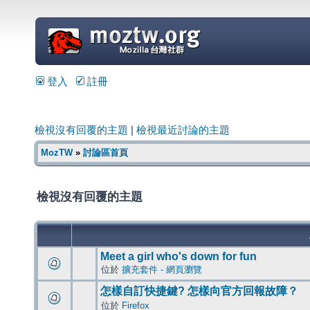
=
登入
註冊
檢視沒有回覆的主題
|
檢視最近討論的主題
MozTW
»
討論區首頁
檢視沒有回覆的主題
Meet a girl who's down for fun
位於
擴充套件 - 網頁瀏覽
怎樣自訂快捷鍵? 怎樣向官方回報故障？
位於
Firefox