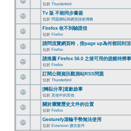
位於
Thunderbird
Tv 版 不能同步書簽
位於
問題網站與網頁技術傳教
Firefox 收不到驗證信
位於
Firefox
請問流覽網頁時，按page up為何都回到
位於
Firefox
請推薦 Firefox 56.0 之後可用的提醒待
位於
Firefox
訂閱公開資訊觀測站RSS問題
位於
Thunderbird
[轉貼分享]道歉啟事
位於
其他中的其他
關於瀏覽歷史文件的位置
位於
Firefox
Gesturefy滾輪手勢無法使用
位於
Extension 擴充套件