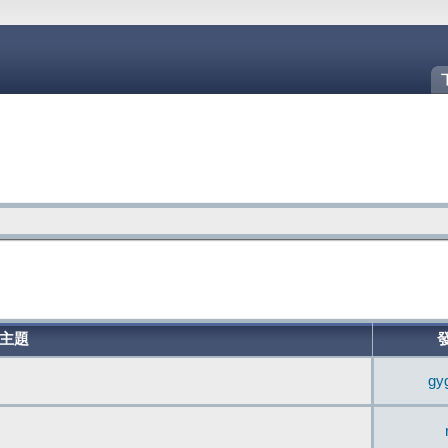
主題
gy