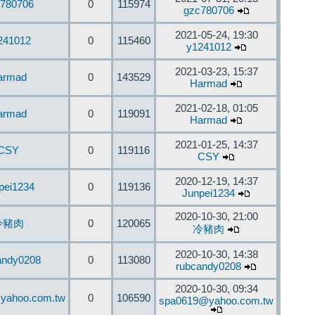
780706
0
115974
gzc780706
2021-05-24, 19:30
241012
0
115460
y1241012
2021-03-23, 15:37
armad
0
143529
Harmad
2021-02-18, 01:05
armad
0
119091
Harmad
2021-01-25, 14:37
CSY
0
119116
CSY
2020-12-19, 14:37
pei1234
0
119136
Junpei1234
2020-10-30, 21:00
冷豬肉
0
120065
冷豬肉
2020-10-30, 14:38
andy0208
0
113080
rubcandy0208
2020-10-30, 09:34
yahoo.com.tw
0
106590
spa0619@yahoo.com.tw