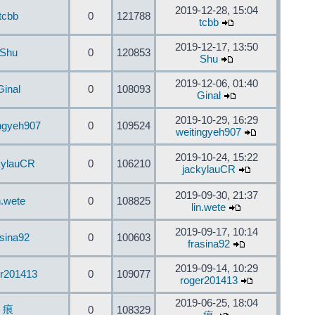
2019-12-28, 15:04
tcbb
0
121788
tcbb
2019-12-17, 13:50
Shu
0
120853
Shu
2019-12-06, 01:40
Ginal
0
108093
Ginal
2019-10-29, 16:29
ingyeh907
0
109524
weitingyeh907
2019-10-24, 15:22
kylauCR
0
106210
jackylauCR
2019-09-30, 21:37
n.wete
0
108825
lin.wete
2019-09-17, 10:14
asina92
0
100603
frasina92
2019-09-14, 10:29
er201413
0
109077
roger201413
2019-06-25, 18:04
痕
0
108329