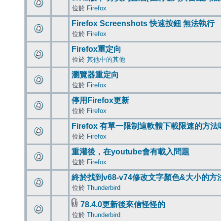
位於
Firefox
Firefox Screenshots 快速按鈕 無法執行
位於
Firefox
Firefox重定向
位於
其他中的其他
瀏覽器重定向
位於
Firefox
停用Firefox更新
位於
Firefox
Firefox 有單一限制這軟體下載限速的方法
位於
Firefox
重灌後，在youtube會有載入問題
位於
Firefox
終於找到v68-v74修改文字顏色&大小的方
位於
Thunderbird
78.4.0更新後來信怪怪的
位於
Thunderbird