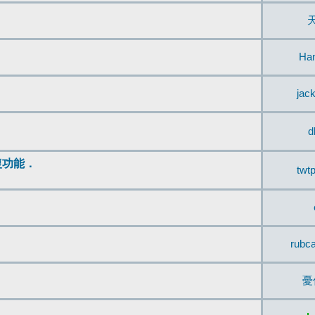
Ha
jac
d
復功能．
twt
rubc
憂