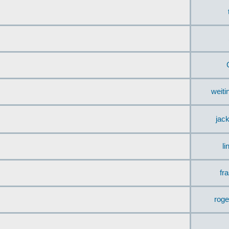
weit
jac
li
fr
rog