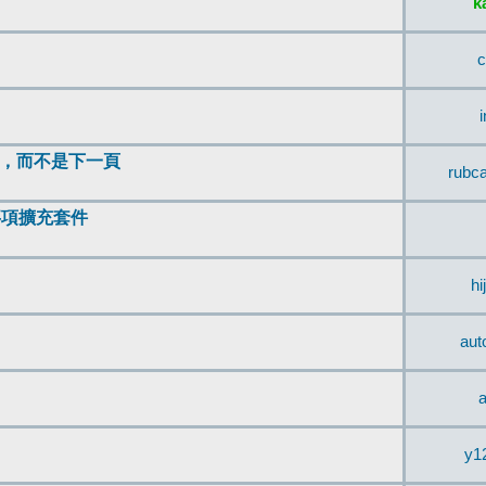
k
c
頂，而不是下一頁
rubc
辨事項擴充套件
hi
aut
a
y1