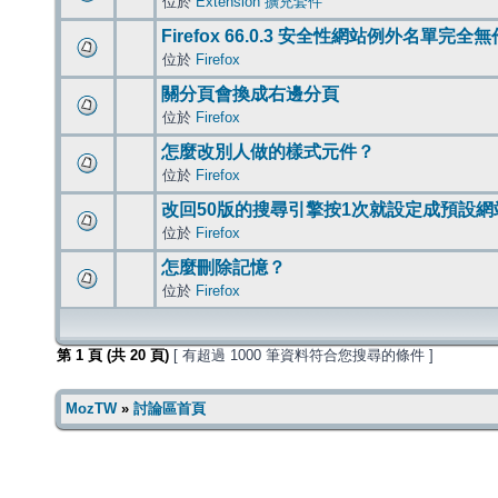
位於
Extension 擴充套件
Firefox 66.0.3 安全性網站例外名單完全
位於
Firefox
關分頁會換成右邊分頁
位於
Firefox
怎麼改別人做的樣式元件？
位於
Firefox
改回50版的搜尋引擎按1次就設定成預設網
位於
Firefox
怎麼刪除記憶？
位於
Firefox
第
1
頁 (共
20
頁)
[ 有超過 1000 筆資料符合您搜尋的條件 ]
MozTW
»
討論區首頁