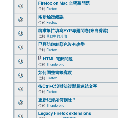
Firefox on Mac 全螢幕問題
位於
Firefox
兩步驗證錯誤
位於
Firefox
跪求幫忙填寫FYP專題問卷(來自香港)
位於
其他中的其他
已拜訪鏈結顏色沒有改變
位於
Firefox
HTML 電郵問題
位於
Thunderbird
如何調整書籤寬度
位於
Firefox
按Ctrl+C沒辦法複製超連結文字
位於
Firefox
更新紀錄如何刪除？
位於
Thunderbird
Legacy Firefox extensions