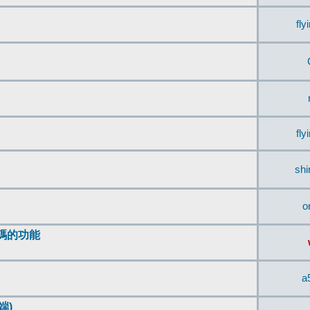
fly
fly
sh
o
編碼的功能
a
端)