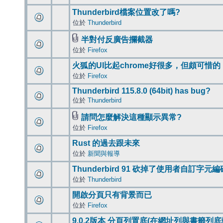
Thunderbird檔案位置改了嗎?
位於
Thunderbird
半對付反廣告攔截器
位於
Firefox
火狐的UI比起chrome好很多，但頗可惜的
位於
Firefox
Thunderbird 115.8.0 (64bit) has bug?
位於
Thunderbird
請問怎麼解決這種顯示異常?
位於
Firefox
Rust 的過去跟未來
位於
新聞與報導
Thunderbird 91 砍掉了使用者自訂字元
位於
Thunderbird
開啟分頁只有背景而已
位於
Firefox
9.0.2版本 分頁列置底(在網址列與書籤列底