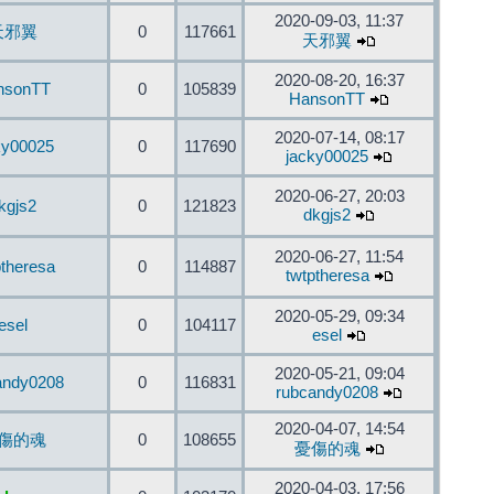
2020-09-03, 11:37
天邪翼
0
117661
天邪翼
2020-08-20, 16:37
nsonTT
0
105839
HansonTT
2020-07-14, 08:17
ky00025
0
117690
jacky00025
2020-06-27, 20:03
kgjs2
0
121823
dkgjs2
2020-06-27, 11:54
ptheresa
0
114887
twtptheresa
2020-05-29, 09:34
esel
0
104117
esel
2020-05-21, 09:04
andy0208
0
116831
rubcandy0208
2020-04-07, 14:54
傷的魂
0
108655
憂傷的魂
2020-04-03, 17:56