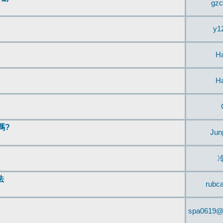
gzc
y1
H
H
嗎?
Jun
法
rubc
spa0619@