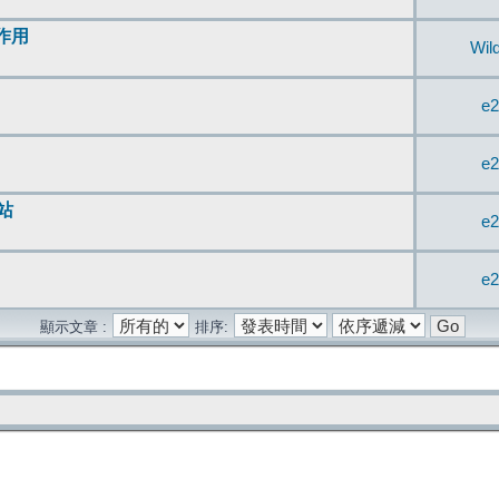
無作用
Wil
e2
e2
站
e2
e2
顯示文章 :
排序: