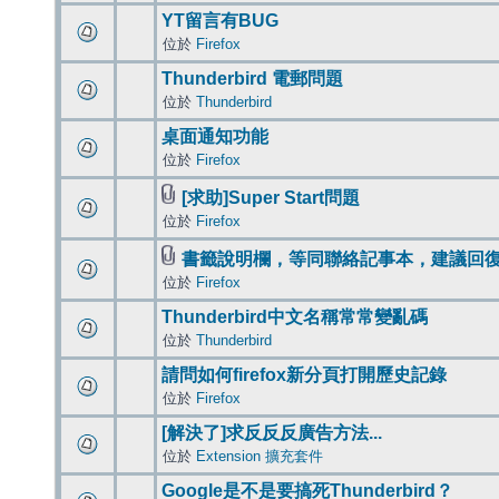
YT留言有BUG
位於
Firefox
Thunderbird 電郵問題
位於
Thunderbird
桌面通知功能
位於
Firefox
[求助]Super Start問題
位於
Firefox
書籤說明欄，等同聯絡記事本，建議回
位於
Firefox
Thunderbird中文名稱常常變亂碼
位於
Thunderbird
請問如何firefox新分頁打開歷史記錄
位於
Firefox
[解決了]求反反反廣告方法...
位於
Extension 擴充套件
Google是不是要搞死Thunderbird？