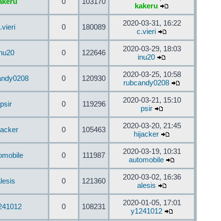
akeru
0
103170
kakeru
2020-03-31, 16:22
.vieri
0
180089
c.vieri
2020-03-29, 18:03
inu20
0
122646
inu20
2020-03-25, 10:58
andy0208
0
120930
rubcandy0208
2020-03-21, 15:10
psir
0
119296
psir
2020-03-20, 21:45
jacker
0
105463
hijacker
2020-03-19, 10:31
omobile
0
111987
automobile
2020-03-02, 16:36
lesis
0
121360
alesis
2020-01-05, 17:01
241012
0
108231
y1241012