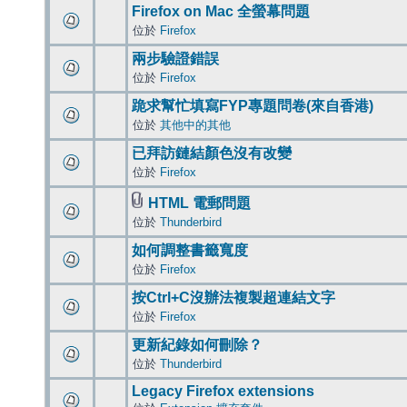
Firefox on Mac 全螢幕問題
位於
Firefox
兩步驗證錯誤
位於
Firefox
跪求幫忙填寫FYP專題問卷(來自香港)
位於
其他中的其他
已拜訪鏈結顏色沒有改變
位於
Firefox
HTML 電郵問題
位於
Thunderbird
如何調整書籤寬度
位於
Firefox
按Ctrl+C沒辦法複製超連結文字
位於
Firefox
更新紀錄如何刪除？
位於
Thunderbird
Legacy Firefox extensions