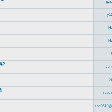
gzc
y1
H
H
嗎?
Jun
法
rubc
spa0619@