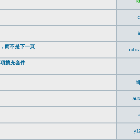
k
c
頂，而不是下一頁
rubc
辨事項擴充套件
hi
aut
a
y1