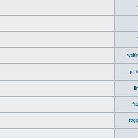
weit
jac
li
fr
rog