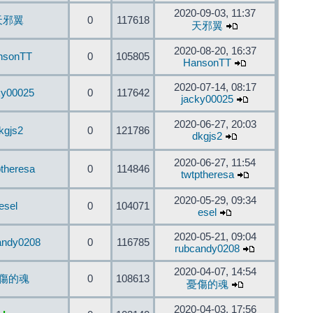
2020-09-03, 11:37
天邪翼
0
117618
天邪翼
2020-08-20, 16:37
nsonTT
0
105805
HansonTT
2020-07-14, 08:17
ky00025
0
117642
jacky00025
2020-06-27, 20:03
kgjs2
0
121786
dkgjs2
2020-06-27, 11:54
ptheresa
0
114846
twtptheresa
2020-05-29, 09:34
esel
0
104071
esel
2020-05-21, 09:04
andy0208
0
116785
rubcandy0208
2020-04-07, 14:54
傷的魂
0
108613
憂傷的魂
2020-04-03, 17:56