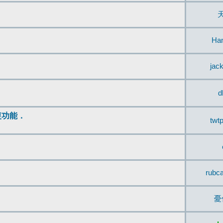
Ha
jac
d
復功能．
twt
rubc
憂