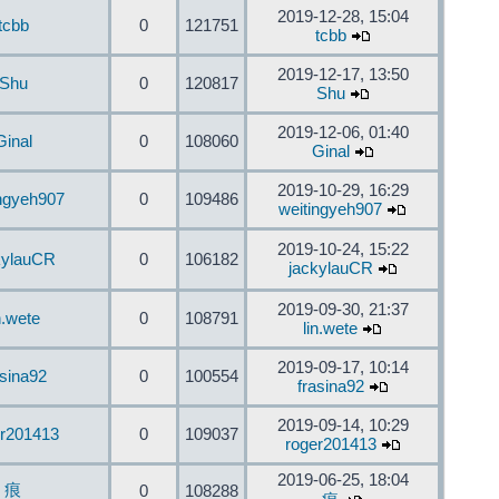
2019-12-28, 15:04
tcbb
0
121751
tcbb
2019-12-17, 13:50
Shu
0
120817
Shu
2019-12-06, 01:40
Ginal
0
108060
Ginal
2019-10-29, 16:29
ingyeh907
0
109486
weitingyeh907
2019-10-24, 15:22
kylauCR
0
106182
jackylauCR
2019-09-30, 21:37
n.wete
0
108791
lin.wete
2019-09-17, 10:14
asina92
0
100554
frasina92
2019-09-14, 10:29
er201413
0
109037
roger201413
2019-06-25, 18:04
痕
0
108288