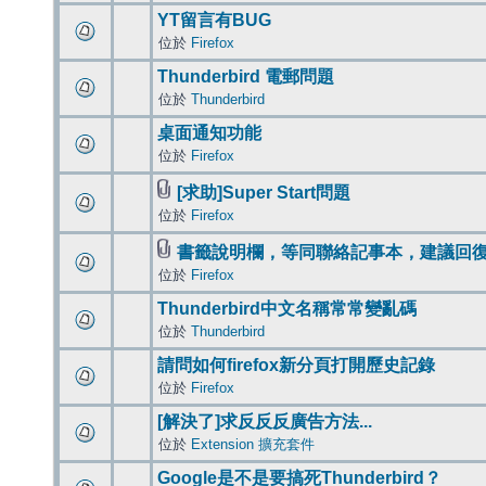
YT留言有BUG
位於
Firefox
Thunderbird 電郵問題
位於
Thunderbird
桌面通知功能
位於
Firefox
[求助]Super Start問題
位於
Firefox
書籤說明欄，等同聯絡記事本，建議回
位於
Firefox
Thunderbird中文名稱常常變亂碼
位於
Thunderbird
請問如何firefox新分頁打開歷史記錄
位於
Firefox
[解決了]求反反反廣告方法...
位於
Extension 擴充套件
Google是不是要搞死Thunderbird？