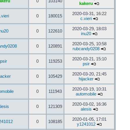
akeru
0
103140
kakeru
2020-03-31, 16:22
.vieri
0
180015
c.vieri
2020-03-29, 18:03
inu20
0
122610
inu20
2020-03-25, 10:58
andy0208
0
120891
rubcandy0208
2020-03-21, 15:10
psir
0
119253
psir
2020-03-20, 21:45
jacker
0
105429
hijacker
2020-03-19, 10:31
omobile
0
111943
automobile
2020-03-02, 16:36
lesis
0
121309
alesis
2020-01-05, 17:01
241012
0
108185
y1241012