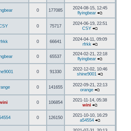
2024-08-15, 12:45
ingbear
0
177085
flyingbear
2024-06-19, 22:51
CSY
0
75717
CSY
2024-04-11, 09:09
rfrkk
0
66641
rfrkk
2024-02-21, 22:18
ingbear
0
65537
flyingbear
2022-12-02, 10:46
ine9001
0
91330
shine9001
2022-09-21, 22:13
range
0
141655
orange
2021-11-14, 05:38
wini
0
106854
wini
2021-10-10, 16:29
54554
0
126150
a54554
2021-07-31, 20:13