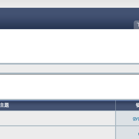
主題
gy