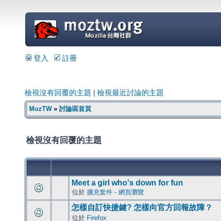
=
登入
註冊
檢視沒有回覆的主題
|
檢視最近討論的主題
MozTW
»
討論區首頁
檢視沒有回覆的主題
Meet a girl who's down for fun
位於
擴充套件 - 網頁瀏覽
怎樣自訂快捷鍵? 怎樣向官方回報故障？
位於
Firefox