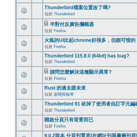
Thunderbird檔案位置改了嗎?
位於
Thunderbird
半對付反廣告攔截器
位於
Firefox
火狐的UI比起chrome好很多，但頗可惜的
位於
Firefox
Thunderbird 115.8.0 (64bit) has bug?
位於
Thunderbird
請問怎麼解決這種顯示異常?
位於
Firefox
Rust 的過去跟未來
位於
新聞與報導
Thunderbird 91 砍掉了使用者自訂字元
位於
Thunderbird
開啟分頁只有背景而已
位於
Firefox
9.0.2版本 分頁列置底(在網址列與書籤列底