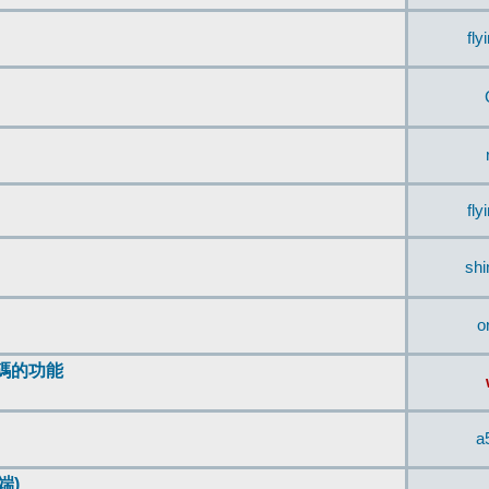
fly
fly
sh
o
編碼的功能
a
端)