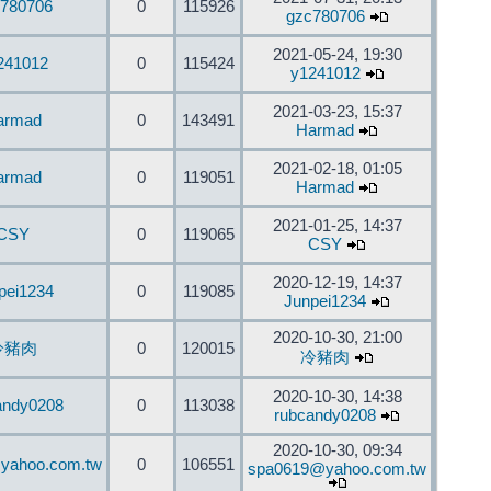
780706
0
115926
gzc780706
2021-05-24, 19:30
241012
0
115424
y1241012
2021-03-23, 15:37
armad
0
143491
Harmad
2021-02-18, 01:05
armad
0
119051
Harmad
2021-01-25, 14:37
CSY
0
119065
CSY
2020-12-19, 14:37
pei1234
0
119085
Junpei1234
2020-10-30, 21:00
冷豬肉
0
120015
冷豬肉
2020-10-30, 14:38
andy0208
0
113038
rubcandy0208
2020-10-30, 09:34
yahoo.com.tw
0
106551
spa0619@yahoo.com.tw