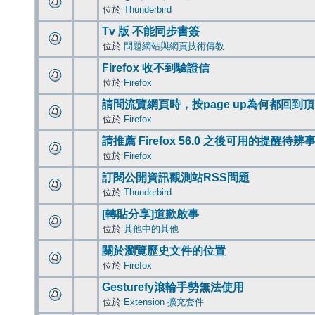
位於
Thunderbird
Tv 版 不能同步書簽
位於
問題網站與網頁技術傳教
Firefox 收不到驗證信
位於
Firefox
請問流覽網頁時，按page up為何都回到
位於
Firefox
請推薦 Firefox 56.0 之後可用的提醒待
位於
Firefox
訂閱公開資訊觀測站RSS問題
位於
Thunderbird
[轉貼分享]道歉啟事
位於
其他中的其他
關於瀏覽歷史文件的位置
位於
Firefox
Gesturefy滾輪手勢無法使用
位於
Extension 擴充套件