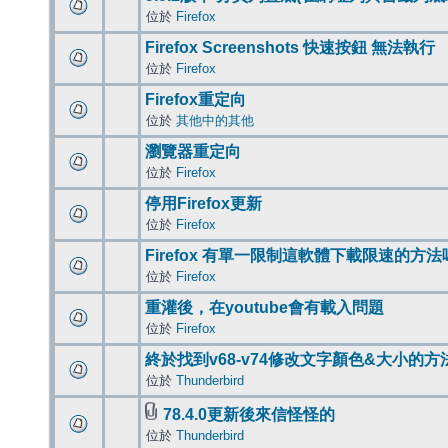
位於
Firefox
Firefox Screenshots 快速按鈕 無法執行
位於
Firefox
Firefox重定向
位於
其他中的其他
瀏覽器重定向
位於
Firefox
停用Firefox更新
位於
Firefox
Firefox 有單一限制這軟體下載限速的方法
位於
Firefox
重灌後，在youtube會有載入問題
位於
Firefox
終於找到v68-v74修改文字顏色&大小的方
位於
Thunderbird
78.4.0更新後來信怪怪的
位於
Thunderbird