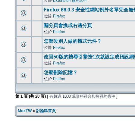
位於
Extension 擴充套件
Firefox 66.0.3 安全性網站例外名單完全
位於
Firefox
關分頁會換成右邊分頁
位於
Firefox
怎麼改別人做的樣式元件？
位於
Firefox
改回50版的搜尋引擎按1次就設定成預設網
位於
Firefox
怎麼刪除記憶？
位於
Firefox
第
1
頁 (共
20
頁)
[ 有超過 1000 筆資料符合您搜尋的條件 ]
MozTW
»
討論區首頁