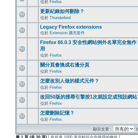
位於
Firefox
更新紀錄如何刪除？
位於
Thunderbird
Legacy Firefox extensions
位於
Extension 擴充套件
Firefox 66.0.3 安全性網站例外名單完全無作
用
位於
Firefox
關分頁會換成右邊分頁
位於
Firefox
怎麼改別人做的樣式元件？
位於
Firefox
改回50版的搜尋引擎按1次就設定成預設網站
位於
Firefox
怎麼刪除記憶？
位於
Firefox
顯示文章 :
第
1
頁 (共
20
頁)
[ 有超過 1000 筆資料符合您搜尋的條件 ]