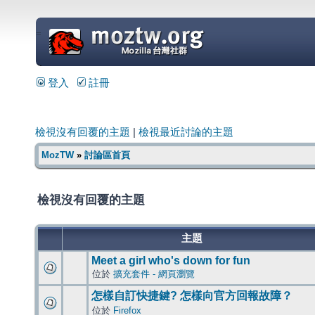
=
登入
註冊
檢視沒有回覆的主題
|
檢視最近討論的主題
MozTW
»
討論區首頁
檢視沒有回覆的主題
主題
Meet a girl who's down for fun
位於
擴充套件 - 網頁瀏覽
怎樣自訂快捷鍵? 怎樣向官方回報故障？
位於
Firefox