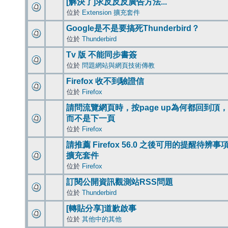
[解決了]求反反反廣告方法...
位於
Extension 擴充套件
Google是不是要搞死Thunderbird？
位於
Thunderbird
Tv 版 不能同步書簽
位於
問題網站與網頁技術傳教
Firefox 收不到驗證信
位於
Firefox
請問流覽網頁時，按page up為何都回到頂，
而不是下一頁
位於
Firefox
請推薦 Firefox 56.0 之後可用的提醒待辨事
擴充套件
位於
Firefox
訂閱公開資訊觀測站RSS問題
位於
Thunderbird
[轉貼分享]道歉啟事
位於
其他中的其他