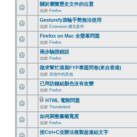
關於瀏覽歷史文件的位置
位於
Firefox
Gesturefy滾輪手勢無法使用
位於
Extension 擴充套件
Firefox on Mac 全螢幕問題
位於
Firefox
兩步驗證錯誤
位於
Firefox
跪求幫忙填寫FYP專題問卷(來自香港)
位於
其他中的其他
已拜訪鏈結顏色沒有改變
位於
Firefox
HTML 電郵問題
位於
Thunderbird
如何調整書籤寬度
位於
Firefox
按Ctrl+C沒辦法複製超連結文字