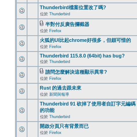
Thunderbird檔案位置改了嗎?
位於
Thunderbird
半對付反廣告攔截器
位於
Firefox
火狐的UI比起chrome好很多，但頗可惜的
位於
Firefox
Thunderbird 115.8.0 (64bit) has bug?
位於
Thunderbird
請問怎麼解決這種顯示異常?
位於
Firefox
Rust 的過去跟未來
位於
新聞與報導
Thunderbird 91 砍掉了使用者自訂字元編碼
的功能
位於
Thunderbird
開啟分頁只有背景而已
位於
Firefox