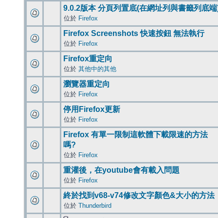
9.0.2版本 分頁列置底(在網址列與書籤列底端
位於
Firefox
Firefox Screenshots 快速按鈕 無法執行
位於
Firefox
Firefox重定向
位於
其他中的其他
瀏覽器重定向
位於
Firefox
停用Firefox更新
位於
Firefox
Firefox 有單一限制這軟體下載限速的方法
嗎?
位於
Firefox
重灌後，在youtube會有載入問題
位於
Firefox
終於找到v68-v74修改文字顏色&大小的方法
位於
Thunderbird