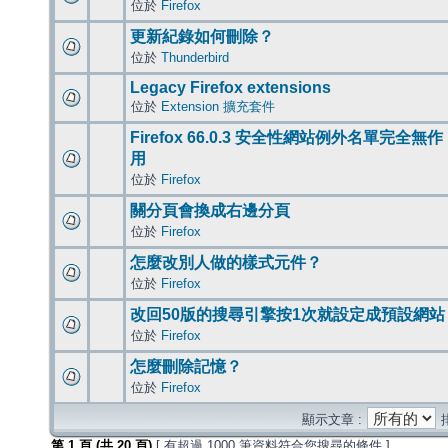
位於
Firefox
更新紀錄如何刪除？
位於
Thunderbird
Legacy Firefox extensions
位於
Extension 擴充套件
Firefox 66.0.3 安全性網站例外名單完全無作
用
位於
Firefox
關分頁會換成右邊分頁
位於
Firefox
怎麼改別人做的樣式元件？
位於
Firefox
改回50版的搜尋引擎按1次就設定成預設網站
位於
Firefox
怎麼刪除記憶？
位於
Firefox
顯示文章 :
第
1
頁 (共
20
頁)
[ 有超過 1000 筆資料符合您搜尋的條件 ]