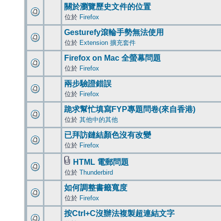
關於瀏覽歷史文件的位置
位於
Firefox
Gesturefy滾輪手勢無法使用
位於
Extension 擴充套件
Firefox on Mac 全螢幕問題
位於
Firefox
兩步驗證錯誤
位於
Firefox
跪求幫忙填寫FYP專題問卷(來自香港)
位於
其他中的其他
已拜訪鏈結顏色沒有改變
位於
Firefox
HTML 電郵問題
位於
Thunderbird
如何調整書籤寬度
位於
Firefox
按Ctrl+C沒辦法複製超連結文字