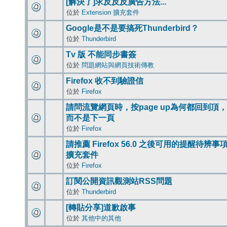
[解決了]求反反反廣告方法...
位於
Extension 擴充套件
Google是不是要搞死Thunderbird？
位於
Thunderbird
Tv 版 不能同步書簽
位於
問題網站與網頁技術傳教
Firefox 收不到驗證信
位於
Firefox
請問流覽網頁時，按page up為何都回到頂，
而不是下一頁
位於
Firefox
請推薦 Firefox 56.0 之後可用的提醒待辨事
擴充套件
位於
Firefox
訂閱公開資訊觀測站RSS問題
位於
Thunderbird
[轉貼分享]道歉啟事
位於
其他中的其他