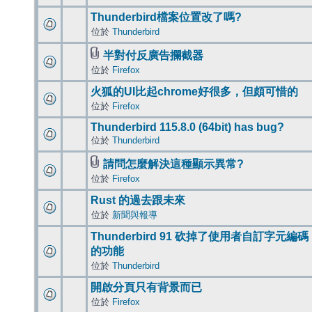
Thunderbird檔案位置改了嗎?
位於
Thunderbird
半對付反廣告攔截器
位於
Firefox
火狐的UI比起chrome好很多，但頗可惜的
位於
Firefox
Thunderbird 115.8.0 (64bit) has bug?
位於
Thunderbird
請問怎麼解決這種顯示異常?
位於
Firefox
Rust 的過去跟未來
位於
新聞與報導
Thunderbird 91 砍掉了使用者自訂字元編碼
的功能
位於
Thunderbird
開啟分頁只有背景而已
位於
Firefox