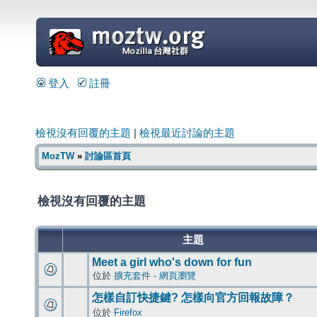
=
登入
註冊
檢視沒有回覆的主題
|
檢視最近討論的主題
MozTW
»
討論區首頁
檢視沒有回覆的主題
主題
Meet a girl who's down for fun
位於
擴充套件 - 網頁瀏覽
怎樣自訂快捷鍵? 怎樣向官方回報故障？
位於
Firefox