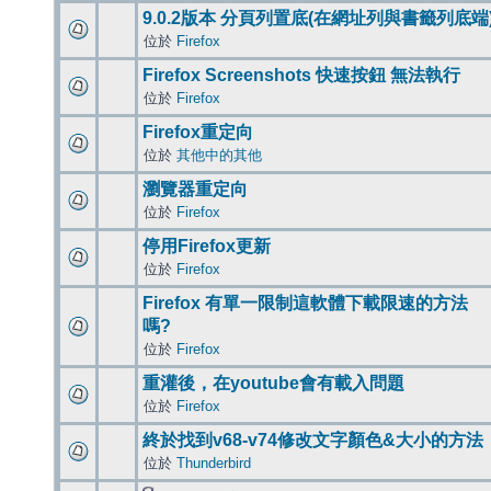
9.0.2版本 分頁列置底(在網址列與書籤列底端
位於
Firefox
Firefox Screenshots 快速按鈕 無法執行
位於
Firefox
Firefox重定向
位於
其他中的其他
瀏覽器重定向
位於
Firefox
停用Firefox更新
位於
Firefox
Firefox 有單一限制這軟體下載限速的方法
嗎?
位於
Firefox
重灌後，在youtube會有載入問題
位於
Firefox
終於找到v68-v74修改文字顏色&大小的方法
位於
Thunderbird