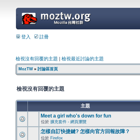
=
登入
註冊
檢視沒有回覆的主題
|
檢視最近討論的主題
MozTW
»
討論區首頁
檢視沒有回覆的主題
主題
Meet a girl who's down for fun
位於
擴充套件 - 網頁瀏覽
怎樣自訂快捷鍵? 怎樣向官方回報故障？
位於
Firefox