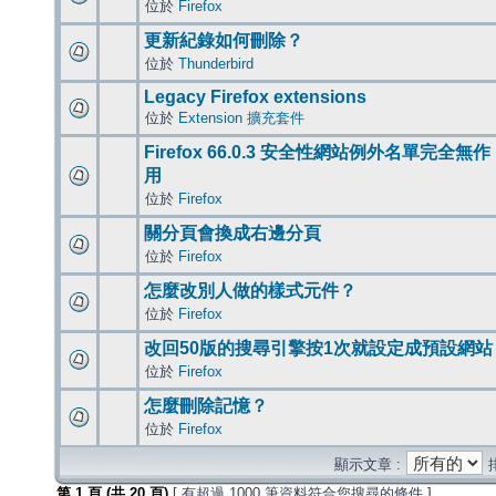
位於
Firefox
更新紀錄如何刪除？
位於
Thunderbird
Legacy Firefox extensions
位於
Extension 擴充套件
Firefox 66.0.3 安全性網站例外名單完全無作
用
位於
Firefox
關分頁會換成右邊分頁
位於
Firefox
怎麼改別人做的樣式元件？
位於
Firefox
改回50版的搜尋引擎按1次就設定成預設網站
位於
Firefox
怎麼刪除記憶？
位於
Firefox
顯示文章 :
第
1
頁 (共
20
頁)
[ 有超過 1000 筆資料符合您搜尋的條件 ]