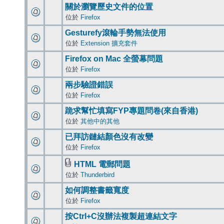
關於瀏覽歷史文件的位置
位於
Firefox
Gesturefy滾輪手勢無法使用
位於
Extension 擴充套件
Firefox on Mac 全螢幕問題
位於
Firefox
兩步驗證錯誤
位於
Firefox
跪求幫忙填寫FYP專題問卷(來自香港)
位於
其他中的其他
已拜訪鏈結顏色沒有改變
位於
Firefox
HTML 電郵問題
位於
Thunderbird
如何調整書籤寬度
位於
Firefox
按Ctrl+C沒辦法複製超連結文字