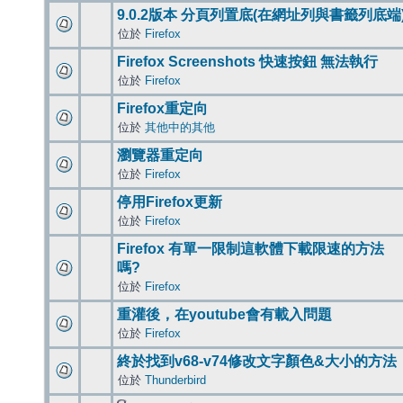
9.0.2版本 分頁列置底(在網址列與書籤列底端
位於
Firefox
Firefox Screenshots 快速按鈕 無法執行
位於
Firefox
Firefox重定向
位於
其他中的其他
瀏覽器重定向
位於
Firefox
停用Firefox更新
位於
Firefox
Firefox 有單一限制這軟體下載限速的方法
嗎?
位於
Firefox
重灌後，在youtube會有載入問題
位於
Firefox
終於找到v68-v74修改文字顏色&大小的方法
位於
Thunderbird