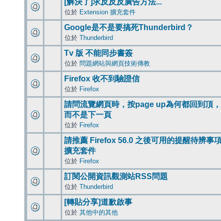
[解決了]求反反反廣告方法...
位於
Extension 擴充套件
Google是不是要搞死Thunderbird？
位於
Thunderbird
Tv 版 不能同步書簽
位於
問題網站與網頁技術傳教
Firefox 收不到驗證信
位於
Firefox
請問流覽網頁時，按page up為何都回到頂，
而不是下一頁
位於
Firefox
請推薦 Firefox 56.0 之後可用的提醒待辨事
擴充套件
位於
Firefox
訂閱公開資訊觀測站RSS問題
位於
Thunderbird
[轉貼分享]道歉啟事
位於
其他中的其他