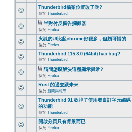
Thunderbird檔案位置改了嗎?
位於
Thunderbird
半對付反廣告攔截器
位於
Firefox
火狐的UI比起chrome好很多，但頗可惜的
位於
Firefox
Thunderbird 115.8.0 (64bit) has bug?
位於
Thunderbird
請問怎麼解決這種顯示異常?
位於
Firefox
Rust 的過去跟未來
位於
新聞與報導
Thunderbird 91 砍掉了使用者自訂字元編碼
的功能
位於
Thunderbird
開啟分頁只有背景而已
位於
Firefox